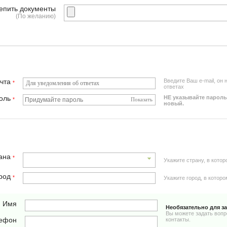
епить документы
(По желанию)
очта
Введите Ваш e-mail, он
*
ответах
оль
НЕ указывайте пароль
*
Показать
новый.
ана
*
Укажите страну, в кото
род
*
Укажите город, в котор
Имя
Необязательно для з
Вы можете задать вопр
ефон
контакты.