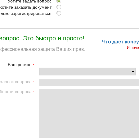
хотите задать вопрос
хотите заказать документ
только зарегистрироваться
опрос. Это быстро и просто!
Что дает конс
И поче
фессиональная защита Ваших прав.
Ваш регион
*
головок
вопроса
*
бности
вопроса
*