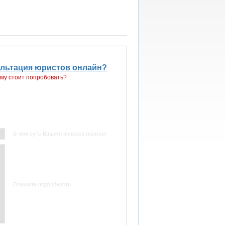
ультация юристов онлайн?
му стоит попробовать?
В чем суть Вашего
вопроса
(кратко)
Опишите подробности