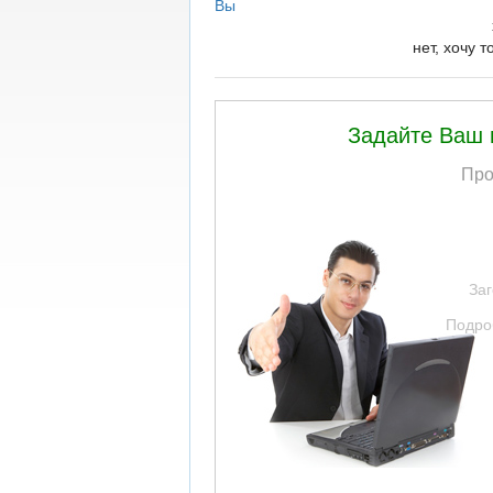
Вы
нет, хочу 
Задайте Ваш в
Про
За
Подро