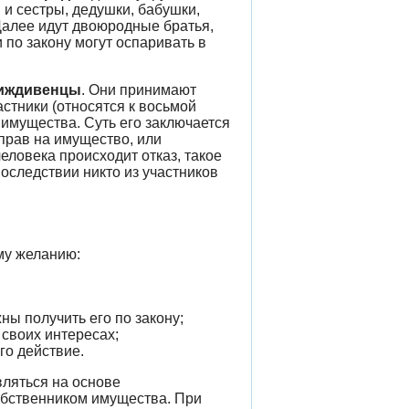
 и сестры, дедушки, бабушки,
 Далее идут двоюродные братья,
и по закону могут оспаривать в
иждивенцы
. Они принимают
астники (относятся к восьмой
имущества. Суть его заключается
 прав на имущество, или
человека происходит отказ, такое
последствии никто из участников
му желанию:
ы получить его по закону;
своих интересах;
го действие.
ляться на основе
собственником имущества. При