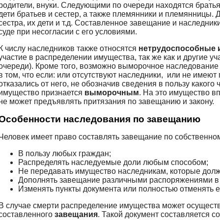
родители, внуки. Следующими по очереди находятся братья
дети братьев и сестер, а также племянники и племянницы.
сестра, их дети и т.д. Составленное завещание и наследник
суде при несогласии с его условиями.
К числу наследников также относятся
нетрудоспособные 
участие в распределении имущества, так же как и другие уч
очереди). Кроме того, возможно выморочное наследование 
в том, что если: или отсутствуют наследники, или не имеют
отказались от него, не обозначив сведения в пользу какого 
имущество признается
выморочным
. На это имущество в
не может предъявлять притязания по завещанию и закону.
Особенности наследования по завещанию
Человек имеет право составлять завещание по собственно
В пользу любых граждан;
Распределять наследуемые доли любым способом;
Не передавать имущество наследникам, которые должн
Дополнять завещание различными распоряжениями в 
Изменять пункты документа или полностью отменять е
В случае смерти распределение имущества может осуществ
составленного
завещания
. Такой документ составляется 