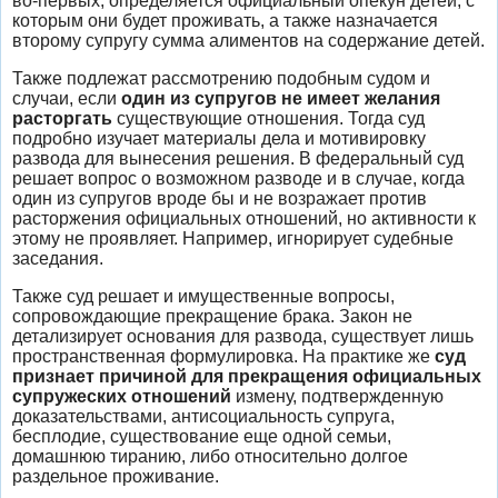
во-первых, определяется официальный опекун детей, с
которым они будет проживать, а также назначается
второму супругу сумма алиментов на содержание детей.
Также подлежат рассмотрению подобным судом и
случаи, если
один из супругов не имеет желания
расторгать
существующие отношения. Тогда суд
подробно изучает материалы дела и мотивировку
развода для вынесения решения. В федеральный суд
решает вопрос о возможном разводе и в случае, когда
один из супругов вроде бы и не возражает против
расторжения официальных отношений, но активности к
этому не проявляет. Например, игнорирует судебные
заседания.
Также суд решает и имущественные вопросы,
сопровождающие прекращение брака. Закон не
детализирует основания для развода, существует лишь
пространственная формулировка. На практике же
суд
признает причиной для прекращения официальных
супружеских отношений
измену, подтвержденную
доказательствами, антисоциальность супруга,
бесплодие, существование еще одной семьи,
домашнюю тиранию, либо относительно долгое
раздельное проживание.