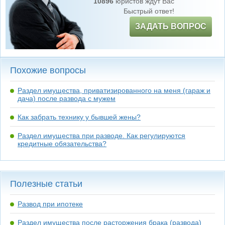
10896
юристов ждут Вас
Быстрый ответ!
ЗАДАТЬ ВОПРОС
Похожие вопросы
Раздел имущества, приватизированного на меня (гараж и
дача) после развода с мужем
Как забрать технику у бывшей жены?
Раздел имущества при разводе. Как регулируются
кредитные обязательства?
Полезные статьи
Развод при ипотеке
Раздел имущества после расторжения брака (развода)