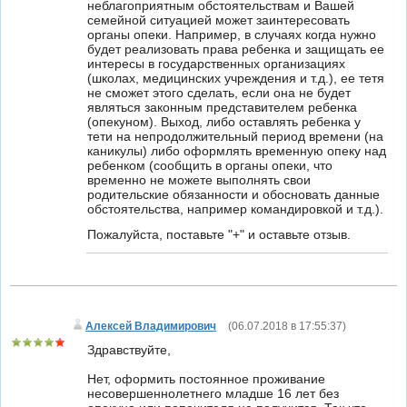
неблагоприятным обстоятельствам и Вашей
семейной ситуацией может заинтересовать
органы опеки. Например, в случаях когда нужно
будет реализовать права ребенка и защищать ее
интересы в государственных организациях
(школах, медицинских учреждения и т.д.), ее тетя
не сможет этого сделать, если она не будет
являться законным представителем ребенка
(опекуном). Выход, либо оставлять ребенка у
тети на непродолжительный период времени (на
каникулы) либо оформлять временную опеку над
ребенком (сообщить в органы опеки, что
временно не можете выполнять свои
родительские обязанности и обосновать данные
обстоятельства, например командировкой и т.д.).
Пожалуйста, поставьте "+" и оставьте отзыв.
Алексей Владимирович
(
06.07.2018 в 17:55:37
)
Здравствуйте,
Нет, оформить постоянное проживание
несовершеннолетнего младше 16 лет без