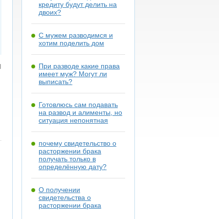
кредиту будут делить на
двоих?
С мужем разводимся и
хотим поделить дом
я
При разводе какие права
имеет муж? Могут ли
выписать?
Готовлюсь сам подавать
на развод и алименты, но
ситуация непонятная
почему свидетельство о
расторжении брака
получать только в
определённую дату?
О получении
свидетельства о
расторжении брака