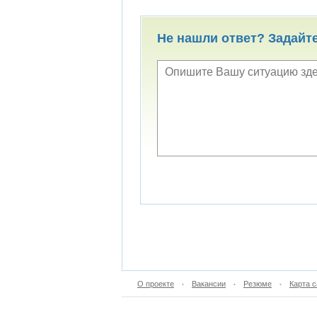
Не нашли ответ? Задайт
О проекте
Вакансии
Резюме
Карта с
•
•
•