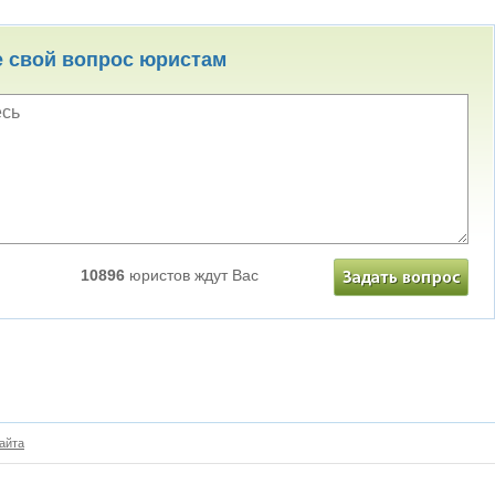
е свой вопрос юристам
10896
юристов ждут Вас
айта