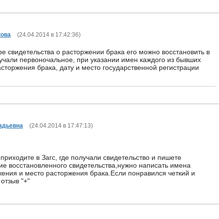
кова
(
24.04.2014 в 17:42:36
)
ре свидетельства о расторжении брака его можно восстановить в
лучали первоночальное, при указании имен каждого из бывших
асторжения брака, дату и место государственной регистрации
адьевна
(
24.04.2014 в 17:47:13
)
приходите в Загс, где получали свидетельство и пишете
ие восстановленного свидетельства,нужно написать имена
ржения и место расторжения брака.Если понравился четкий и
 отзыв "+"