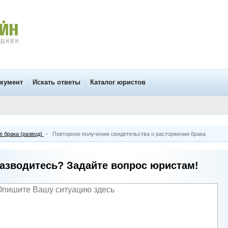
окумент
Искать ответы
Каталог юристов
 брака (развод)
Повторное получение свидетельства о расторжении брака
азводитесь? Задайте вопрос юристам!