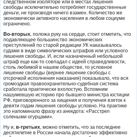
следственном изоляторе или в местах лишения
свободы исключительно потребляет государственные
деньги, не производя ничего взамен. Количество же
экономически активного населения в любом социуме
ограничено.
Во-вторых
, положа руку на сердце, стоит отметить, что
подавляющее большинство экономических
преступлений по старой редакции УК наказывалось
судами в виде символических штрафов или условного
лишения свободы. И, если назначенный небольшой
штраф еще как-то совпадал с идеей справедливости,
столь любимой в нашем обществе, то условное
лишение свободы (вернее лишение свободы с
отсрочкой исполнения наказания) показывало, что вся
громоздкая правоохранительно-судебная система
сработала практически вхолостую. Вспомним
нашумевшую историю про бывшего министра юстиции
РФ, приговоренного за хищения и получения взяток к
девяти годам лишения свободы условно. На практике
это напоминало фразу из анекдота: «Расстрел
солеными огурцами».
Ну и,
в-третьих
, можно отметить, что за последнее
десятилетие в России начала достаточно эффективно