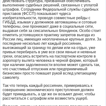
действовать структура, призванная обеспечивать
выполнение судебных решений, связанных с уплатой
штрафов. Сотрудники Федеральной службы судебных
приставов (ФССП) показывают чудеса
изобретательности, проводя совместные рейды с
ГИБДД, изымая у должников автомашины и сотовые
телефоны, они проникают даже в социальные сети,
выдавая себя за сексапильных блондинок. Особо стоит
отметить устоявшуюся практику запретов выезда из
России лиц, имеющих неоплаченные крупные долги. За
последние несколько лет каждый россиянин,
выезжающий за границу по делам или на отдых, уже
привык перебирать в уме все свои явные и неявные
грехи, опасаясь встретить на паспортном контроле в
аэропорту вылета человека в черной форме, который
при наличии задолженности вполне может сделать так,
что счастливый отпускник или предприимчивый
бизнесмен просто помашет рукой вслед улетающему
самолету.
Так что теперь каждый россиянин, примериваясь к
совершению экономического преступления должен
будет прикидывать, а где же он возьмет денег, чтобы
рассчитаться с штрафом или возместить ущерб.