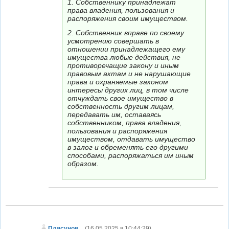
1. Собственнику принадлежат
права владения, пользования и
распоряжения своим имуществом.
2. Собственник вправе по своему
усмотрению совершать в
отношении принадлежащего ему
имущества любые действия, не
противоречащие закону и иным
правовым актам и не нарушающие
права и охраняемые законом
интересы других лиц, в том числе
отчуждать свое имущество в
собственность другим лицам,
передавать им, оставаясь
собственником, права владения,
пользования и распоряжения
имуществом, отдавать имущество
в залог и обременять его другими
способами, распоряжаться им иным
образом.
Плясунов
(
16.05.2025 в 10:44:29
)