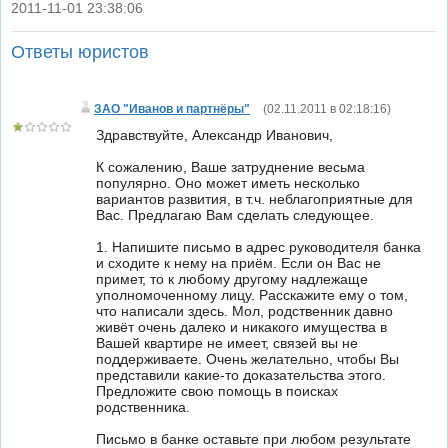
2011-11-01 23:38:06
|
Ответы юристов
ЗАО "Иванов и партнёры"
(
02.11.2011 в 02:18:16
)
Здравствуйте, Александр Иванович,
К сожалению, Ваше затруднение весьма
популярно. Оно может иметь несколько
вариантов развития, в т.ч. неблагоприятные для
Вас. Предлагаю Вам сделать следующее.
1. Напишите письмо в адрес руководителя банка
и сходите к нему на приём. Если он Вас не
примет, то к любому другому надлежаще
уполномоченному лицу. Расскажите ему о том,
что написали здесь. Мол, родственник давно
живёт очень далеко и никакого имущества в
Вашей квартире не имеет, связей вы не
поддерживаете. Очень желательно, чтобы Вы
представили какие-то доказательства этого.
Предложите свою помощь в поисках
родственника.
Письмо в банке оставьте при любом результате