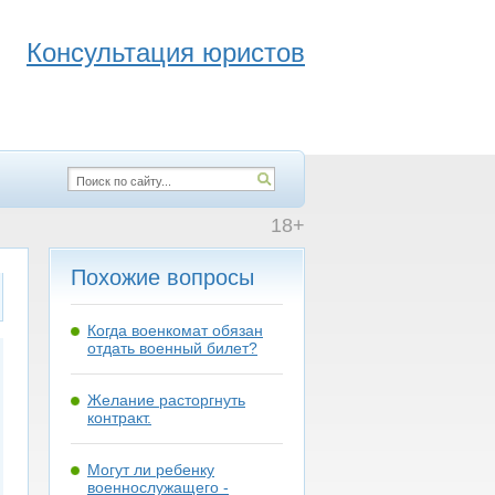
Консультация юристов
18+
Похожие вопросы
Когда военкомат обязан
отдать военный билет?
Желание расторгнуть
контракт.
Могут ли ребенку
военнослужащего -