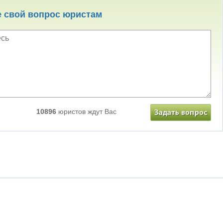
е свой вопрос юристам
10896
юристов ждут Вас