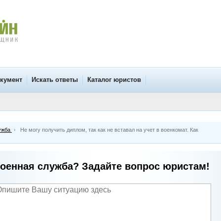
окумент
Искать ответы
Каталог юристов
ужба
Не могу получить диплом, так как не вставал на учет в военкомат. Как
оенная служба? Задайте вопрос юристам!