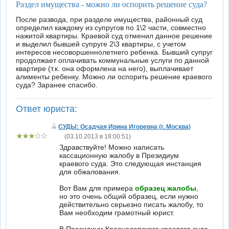
Раздел имущества - можно ли оспорить решение суда?
После развода, при разделе имущества, районный суд
определил каждому из супругов по 1\2 части, совместно
нажитой квартиры. Краевой суд отменил данное решение
и выделил бывшей супруге 2\3 квартиры, с учетом
интересов несоворшеннолетнего ребенка. Бывший супруг
продолжает оплачивать коммунальные услуги по данной
квартире (т.к. она оформлена на него), выплачивает
алименты ребенку. Можно ли оспорить решение краевого
суда? Заранее спасибо.
Ответ юриста:
СУДЫ: Осадчая Ирина Игоревна (г. Москва)
(03.10.2013 в 18:00:51)
Здравствуйте! Можно написать
кассационную жалобу в Президиум
краевого суда. Это следующая инстанция
для обжалования.
Вот Вам для примера
образец жалобы
,
но это очень общий образец, если нужно
действительно серьезно писать жалобу, то
Вам необходим грамотный юрист.