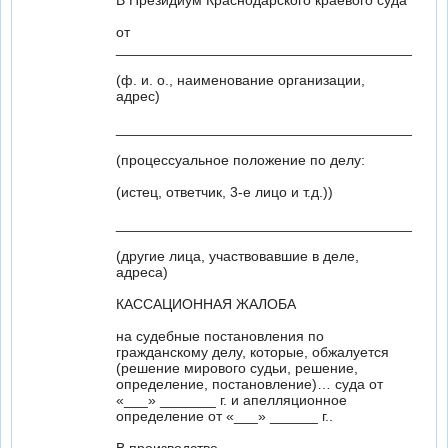
В Президиум Краснодарского краевого суда
от
_____________________________________
(ф. и. о., наименование организации,
адрес)
_____________________________________
(процессуальное положение по делу:
(истец, ответчик, 3-е лицо и т.д.))
_____________________________________
(другие лица, участвовавшие в деле,
адреса)
КАССАЦИОННАЯ ЖАЛОБА
на судебные постановления по
гражданскому делу, которые, обжалуется
(решение мирового судьи, решение,
определение, постановление)… суда от
«___» _______ г. и апелляционное
определение от «___» ______ г..