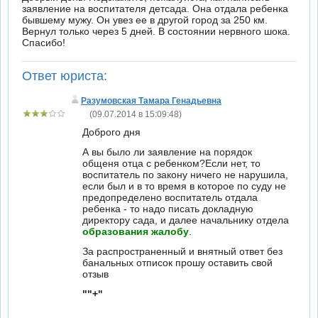
заявление на воспитателя детсада. Она отдала ребенка
бывшему мужу. Он увез ее в другой город за 250 км.
Вернул только через 5 дней. В состоянии нервного шока.
Спасибо!
Ответ юриста:
Разумовская Тамара Генадьевна
(09.07.2014 в 15:09:48)
Доброго дня
А вы было ли заявление на порядок
общеня отца с ребенком?Если нет, то
воспитатель по закону ничего не нарушила,
если был и в то время в которое по суду не
предопределено воспитатель отдала
ребенка - то надо писать докладную
директору сада, и далее начальнику отдела
образования жалобу
.
За распространенный и внятный ответ без
банальных отписок прошу оставить свой
отзыв
""+"