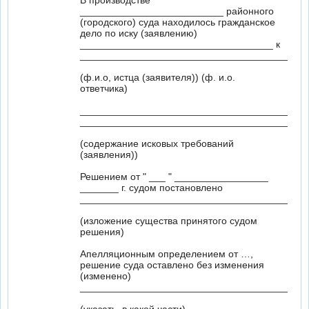
В производстве
__________________________ районного
(городского) суда находилось гражданское
дело по иску (заявлению)
___________________________________ к
_________________________________________
(ф.и.о, истца (заявителя)) (ф. и.о.
ответчика)
_________________________________________
_________________________________________
(содержание исковых требований
(заявления))
Решением от " ___ " _________________
_______ г. судом постановлено
_________________________________________
(изложение существа принятого судом
решения)
Апелляционным определением от …,
решение суда оставлено без изменения
(изменено)
_________________________________________