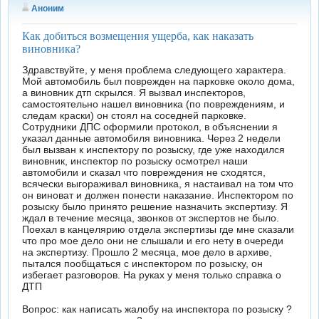
Аноним
Как добиться возмещения ущерба, как наказать
виновника?
Здравствуйте, у меня проблема следующего характера.
Мой автомобиль был поврежден на парковке около дома,
а виновник дтп скрылся. Я вызвал инспекторов,
самостоятельно нашел виновника (по повреждениям, и
следам краски) он стоял на соседней парковке.
Сотрудники ДПС оформили протокол, в объяснении я
указал данные автомобиля виновника. Через 2 недели
был вызван к инспектору по розыску, где уже находился
виновник, инспектор по розыску осмотрел наши
автомобили и сказал что повреждения не сходятся,
всячески выгораживал виновника, я настаивал на том что
он виноват и должен понести наказание. Инспектором по
розыску было принято решение назначить экспертизу. Я
ждал в течение месяца, звонков от экспертов не было.
Поехал в канцелярию отдела экспертизы где мне сказали
что про мое дело они не слышали и его нету в очереди
на экспертизу. Прошло 2 месяца, мое дело в архиве,
пытался пообщаться с инспектором по розыску, он
избегает разговоров. На руках у меня только справка о
ДТП
Вопрос: как написать жалобу на инспектора по розыску ?