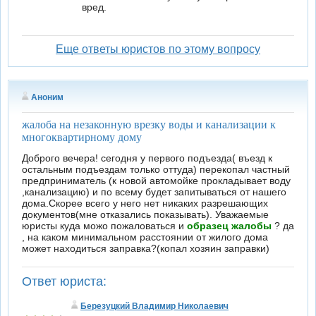
вред.
Еще ответы юристов по этому вопросу
Аноним
жалоба на незаконную врезку воды и канализации к
многоквартирному дому
Доброго вечера! сегодня у первого подъезда( въезд к
остальным подъездам только оттуда) перекопал частный
предприниматель (к новой автомойке прокладывает воду
,канализацию) и по всему будет запитываться от нашего
дома.Скорее всего у него нет никаких разрешающих
документов(мне отказались показывать). Уважаемые
юристы куда можо пожаловаться и
образец жалобы
? да
, на каком минимальном расстоянии от жилого дома
может находиться заправка?(копал хозяин заправки)
Ответ юриста:
Березуцкий Владимир Николаевич