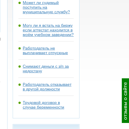
Может ли судимый
поступить на
муниципальную службу?
Могу ли я встать на биржу
если аттестат находится в
моём учебном заведении?
я
Работодатель не
выплачивает отпускные
Снимают деньги с з/п за
недостачу
Работодатель отказывает
в другой должности
Трудовой договор в
случае беременности