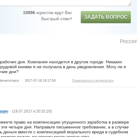
10896
юристов ждут Вас
ЗАДАТЬ ВОПРОС
Быстрый ответ!
Росси
рабочих дня. Компания находится в другом городе. Никаких
рудовой книжки я не получала в день уведомления. Могу ли я
очие дни?
агнитогорск
|
2017-07-18 19:17:50
Пожаловаться модератору
евич
(
18.07.2017 в 20:32:20
)
 имеете право на компенсацию упущенного заработка в размере
 эти четыре дня. Направьте письменное требование, а в случае
ть деньги вместе с компенсацией морального вреда в судебном
м можете подать по своему месту жительства