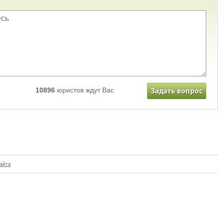
10896
юристов ждут Вас
айта