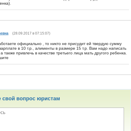
енка).
ьевна
(
28.09.2017 в 07:15:07
)
аботаете официально , то никто не присудит ей твердую сумму
арплате в 10 т.р., алименты в размере 15 т.р. Вам надо написать
 а также привлечь в качестве третьего лица мать другого ребенка.
шите
е свой вопрос юристам