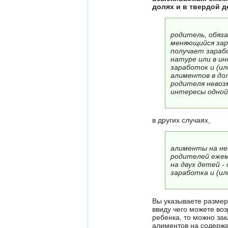
долях
и в твердой 
родитель, обяз
меняющийся зара
получает зарабо
натуре или в и
заработок и (ил
алиментов в дол
родителя невоз
интересы одной
в других случаях,
алименты на не
родителей ежеме
на двух детей -
заработка и (ил
Вы указываете размер
ввиду чего можете во
ребенка, то можно за
алиментов на содерж