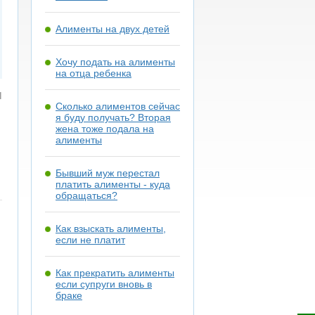
Алименты на двух детей
Хочу подать на алименты
на отца ребенка
я
Сколько алиментов сейчас
я буду получать? Вторая
жена тоже подала на
алименты
Бывший муж перестал
платить алименты - куда
обращаться?
Как взыскать алименты,
если не платит
Как прекратить алименты
если супруги вновь в
браке