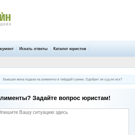
окумент
Искать ответы
Каталог юристов
Бывшая жена подала на алименты в твёрдой сумме. Одобрит ли суд ее иск?
лименты? Задайте вопрос юристам!