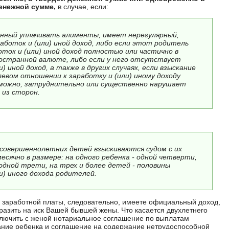
денежной сумме,
в случае, если:
анный уплачивать алименты, имеет нерегулярный,
боток и (или) иной доход, либо если этот родитель
ток и (или) иной доход полностью или частично в
ностранной валюте, либо если у него отсутствует
и) иной доход, а также в других случаях, если взыскание
евом отношении к заработку и (или) иному доходу
можно, затруднительно или существенно нарушает
 из сторон.
совершеннолетних детей взыскиваются судом с их
сячно в размере: на одного ребенка - одной четверти,
 одной трети, на трех и более детей - половины
и) иного дохода родителей.
 заработной платы, следовательно, имеете официальный доход,
зразить на иск Вашей бывшей жены. Что касается двухлетнего
ключить с женой нотариальное соглашение по выплатам
ание ребенка и соглашение на содержание нетрудоспособной