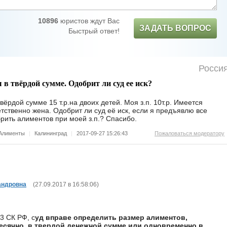
10896
юристов ждут Вас
ЗАДАТЬ ВОПРОС
Быстрый ответ!
Росси
 твёрдой сумме. Одобрит ли суд ее иск?
рдой сумме 15 т.р.на двоих детей. Моя з.п. 10т.р. Имеется
етственно жена. Одобрит ли суд её иск, если я предъявлю все
рить алиментов при моей з.п.? Спасибо.
Алименты
|
Калининград
|
2017-09-27 15:26:43
Пожаловаться модератору
андровна
(
27.09.2017 в 16:58:06
)
83 СК РФ, с
уд вправе определить размер алиментов,
сячно, в твердой денежной сумме или одновременно в