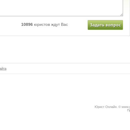
10896
юристов ждут Вас
айта
Юрист Онлайн. © www.yu
П