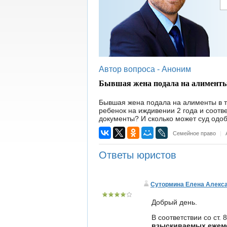
Автор вопроса -
Аноним
Бывшая жена подала на алименты в
Бывшая жена подала на алименты в твё
ребенок на иждивении 2 года и соотв
документы? И сколько может суд одоб
Семейное право
|
Ответы юристов
Сутормина Елена Алекс
Добрый день.
В соответствии со ст. 
взыскиваемых ежеме