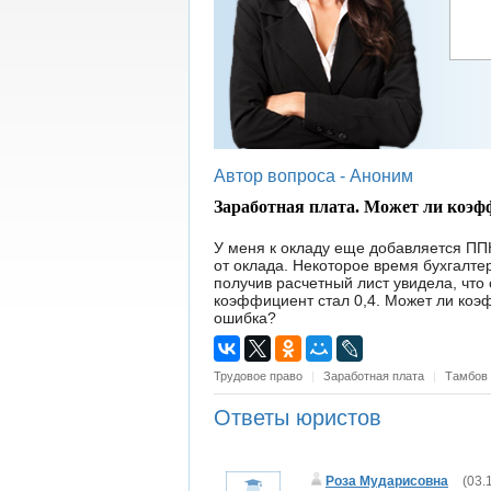
Автор вопроса -
Аноним
Заработная плата. Может ли коэф
У меня к окладу еще добавляется П
от оклада. Некоторое время бухгалтер
получив расчетный лист увидела, что 
коэффициент стал 0,4. Может ли коэф
ошибка?
Трудовое право
|
Заработная плата
|
Тамбов
Ответы юристов
Роза Мударисовна
(
03.