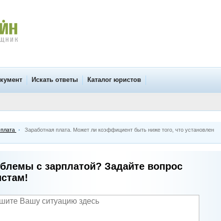
окумент
Искать ответы
Каталог юристов
 плата
Заработная плата. Может ли коэффициент быть ниже того, что установлен
блемы с зарплатой? Задайте вопрос
стам!