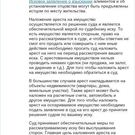
Исковое заявление о взыскании
алиментов и об
установлении отцовства могут быть предъявлены
истцом по месту жительства.
Наложение ареста на имущество
осуществляется по решению суда и является
обеспечительной мерой по судебному иску. То
есть имущество является спорным, право на
него рассматривается в суде, и чтобы ответчик не
смог его продать или совершить с ним иные
действия необходимо просить суд наложить
арест на него на период рассмотрения вашего
иска. С арестованным имуществом нельзя
проводить никаких сделок (ни продажа, ни залог,
ни дарение и т.д.). Для того чтобы наложить арест
на имущество необходимо обратиться в суд.
В большинстве случаев арест накладывается на
объекты недвижимости (квартиры, дома,
земельные участки). Также арест может быть
наложен на расчетные счета, автомобиль и
другое имущество. Для того чтобы наложить
арест на оспариваемое имущество необходимо
подать заявление в суд на его арест до принятия
решения судом по вашему иску.
Суд принимает обеспечительные меры по
рассматриваемому иску без выслушивания
сторон. Главная цель наложения ареста на