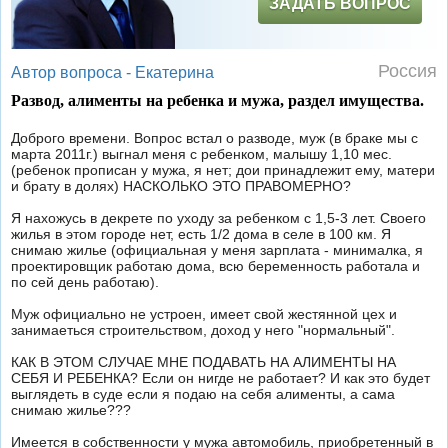
ЗАДАТЬ ВОПРОС
Россия
Автор вопроса -
Екатерина
Развод, алименты на ребенка и мужа, раздел имущества.
Доброго времени. Вопрос встал о разводе, муж (в браке мы с
марта 2011г.) выгнал меня с ребенком, малышу 1,10 мес.
(ребенок прописан у мужа, я нет; дои принадлежит ему, матери
и брату в долях) НАСКОЛЬКО ЭТО ПРАВОМЕРНО?
Я нахожусь в декрете по уходу за ребенком с 1,5-3 лет. Своего
жилья в этом городе нет, есть 1/2 дома в селе в 100 км. Я
снимаю жилье (официальная у меня зарплата - минималка, я
проектировщик работаю дома, всю беременность работала и
по сей день работаю).
Муж официально не устроен, имеет свой жестянной цех и
занимаеться строительством, доход у него "нормальный".
КАК В ЭТОМ СЛУЧАЕ МНЕ ПОДАВАТЬ НА АЛИМЕНТЫ НА
СЕБЯ И РЕБЕНКА? Если он нигде не работает? И как это будет
выглядеть в суде если я подаю на себя алименты, а сама
снимаю жилье???
Имеется в собственности у мужа автомобиль, приобретенный в