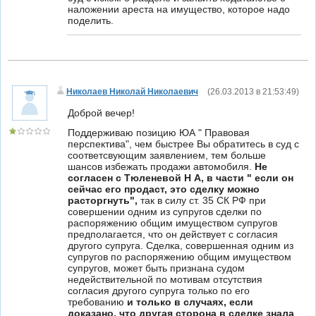
наложении ареста на имущество, которое надо
поделить.
Николаев Николай Николаевич
(
26.03.2013 в 21:53:49
)
Доброй вечер!
Поддерживаю позицию ЮА " Правовая
перспектива", чем быстрее Вы обратитесь в суд с
соответсвующим заявлением, тем больше
шансов избежать продажи автомобиля.
Не
согласен с Тюленевой Н А
, в части " если он
сейчас его продаст, это сделку можно
расторгнуть",
так в силу ст. 35 СК РФ при
совершении одним из супругов сделки по
распоряжению общим имуществом супругов
предполагается, что он действует с согласия
другого супруга. Сделка, совершенная одним из
супругов по распоряжению общим имуществом
супругов, может быть признана судом
недействительной по мотивам отсутствия
согласия другого супруга только по его
требованию
и только в случаях, если
доказано, что другая сторона в сделке знала