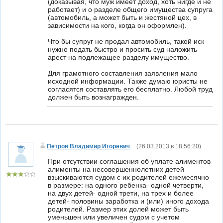
(доказывая, что муж имеет доход, хоть нигде и не
работает) и о разделе общего имущества супруга
(автомобиль, а может быть и жестяной цех, в
зависимости на кого, когда он оформлен).
Что бы супруг не продал автомобиль, такой иск
нужно подать быстро и просить суд наложить
арест на подлежащее разделу имущество.
Для грамотного составления заявления мало
исходной информации. Также думаю юристы не
согласятся составлять его бесплатно. Любой труд
должен быть вознагражден.
Петров Владимир Игоревич
(
26.03.2013 в 18:56:20
)
При отсутствии соглашения об уплате алиментов
алименты на несовершеннолетних детей
взыскиваются судом с их родителей ежемесячно
в размере: на одного ребенка- одной четверти,
на двух детей- одной трети, на трех и более
детей- половины заработка и (или) иного дохода
родителей. Размер этих долей может быть
уменьшен или увеличен судом с учетом