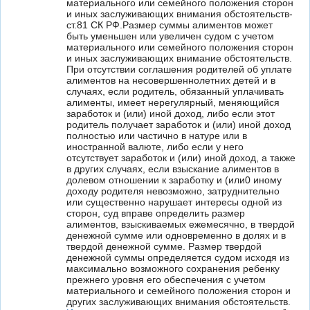
материального или семейного положения сторон
и иных заслуживающих внимания обстоятельств-
ст.81 СК РФ.Размер суммы алиментов может
быть уменьшен или увеличен судом с учетом
материального или семейного положения сторон
и иных заслуживающих внимание обстоятельств.
При отсутствии соглашения родителей об уплате
алиментов на несовершеннолетних детей и в
случаях, если родитель, обязанный уплачивать
алименты, имеет нерегулярный, меняющийся
заработок и (или) иной доход, либо если этот
родитель получает заработок и (или) иной доход
полностью или частично в натуре или в
иностранной валюте, либо если у него
отсутствует заработок и (или) иной доход, а также
в других случаях, если взыскание алиментов в
долевом отношении к заработку и (или0 иному
доходу родителя невозможно, затруднительно
или существенно нарушает интересы одной из
сторон, суд вправе определить размер
алиментов, взыскиваемых ежемесячно, в твердой
денежной сумме или одновременно в долях и в
твердой денежной сумме. Размер твердой
денежной суммы определяется судом исходя из
максимально возможного сохранения ребенку
прежнего уровня его обеспечения с учетом
материального и семейного положения сторон и
других заслуживающих внимания обстоятельств.