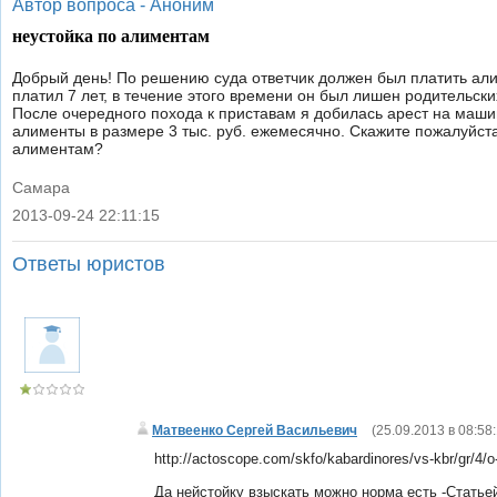
Автор вопроса -
Аноним
неустойка по алиментам
Добрый день! По решению суда ответчик должен был платить алим
платил 7 лет, в течение этого времени он был лишен родительски
После очередного похода к приставам я добилась арест на маши
алименты в размере 3 тыс. руб. ежемесячно. Скажите пожалуйста,
алиментам?
Самара
2013-09-24 22:11:15
|
Ответы юристов
Матвеенко Сергей Васильевич
(
25.09.2013 в 08:58
http://actoscope.com/skfo/kabardinores/vs-kbr/gr/4/
Да нейстойку взыскать можно норма есть -Статье