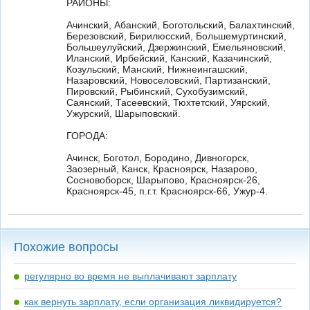
РАЙОНЫ:
Ачинский, Абанский, Боготольский, Балахтинский,
Березовский, Бирилюсский, Большемуртинский,
Большеулуйский, Дзержинский, Емельяновский,
Иланский, Ирбейский, Канский, Казачинский,
Козульский, Манский, Нижнеингашский,
Назаровский, Новоселовский, Партизанский,
Пировский, Рыбинский, Сухобузимский,
Саянский, Тасеевский, Тюхтетский, Уярский,
Ужурский, Шарыповский.
ГОРОДА:
Ачинск, Боготол, Бородино, Дивногорск,
Заозерный, Канск, Красноярск, Назарово,
Сосновоборск, Шарыпово, Красноярск-26,
Красноярск-45, п.г.т. Красноярск-66, Ужур-4.
Похожие вопросы
регулярно во время не выплачивают зарплату
как вернуть зарплату, если организация ликвидируется?