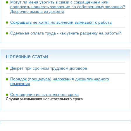
Могут ли меня уволить в связи с сокращением или
попросить написать заявление по собственному желанию?
Досрочно вышла из декрета
Сокращать не хотят, но всячески выживают с работы
Сдельная оплата труда - как узнать расценку на работы?
Полезные статьи
Декрет при срочном трудовом договоре
Порядок (процедура) наложения дисциплинарного
взыскания
Сокращение испытательного срока
Случаи уменьшения испытательного срока