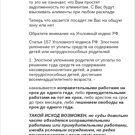
то это не означает, что Вам простят
задолженность по алиментам. С Вас будут
взыскивать алименты при любом раскладе.
Теперь что касается посадят ли Вас на общую
зону или нет.
Обратите внимание на Уголовный кодекс РФ.
Статья 157 Уголовного кодекса РФ. Злостное
уклонение от уплаты средств на содержание
детей или нетрудоспособных родителей
1. Злостное уклонение родителя от уплаты по
решению суда средств на содержание
несовершеннолетних детей, а равно
нетрудоспособных детей, достигших
восемнадцатилетнего возраста, -
наказывается
исправительными работами на
срок до одного года
, либо
принудительными
работами на тот же срок,
либо арестом на срок
до трех месяцев, либо л
ишением свободы на
срок до одного года.
ТАКОЙ ИСХОД ВОЗМОЖЕН, но суды довольно
часто обходятся исправительными
работами или принудительными работами,
иногда условным осуждением, но редко
приговаривают к реальному сроку.