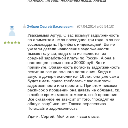
Надеюсь на Ваш положительный отзыв.
Зубков Сергей Васильевич
(
07.04.2014 в 05:54:10
)
Уважаемый Артур. С вас возьмут задолженность
по алиментам не за последние три года, а за все
восемьнадцать. Причём с индексацией. Вы не
указали детали начисления задолженности.
Бывают случаи, когда она исчисляется из
средней заработной платы по России. А она в
настоящее время почти 30000 руб. Вот и
прикиньте. Обязанность погасить задолженность
лежит на вас до полного погашения. Когда в
августе дочери исполнится 18 лет, она уже сама
будет иметь право требовать с вас выплаты
задолженности или простить. При этом никаких
расписок о прощении она давать не обязана, т.к.
в любое время может отменить своё прощение.
Всё сказанное не зависит от того, "посадят на
общую зону" или нет. Такова перспектива.
Погашайте задолженность!
Удачи. Сергей. Мой ответ - ваш отзыв.