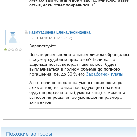
Желаю вам успеть и все у вас получится!Ставьте
отзыв, если ответ понравился"+"
Назмутдинова Елена Леонидовна
(
10.04.2014 в 14:38:37
)
Здравствуйте.
Вы с первым сполнительным листом обращались
в службу судебных приставов? Если да, то
задолженность, которая накопилась, будет
выплачиваться в полном объеме до полного
погашения, т.е. до 50 % его
Заработной платы
.
А вот если он подаст на уменьшение размера
алиментов, то только последующие платежи
будут перерасчитаны.( уменьшены), с момента
вынесения решения об уменьшении размера
алиментов
Похожие вопросы