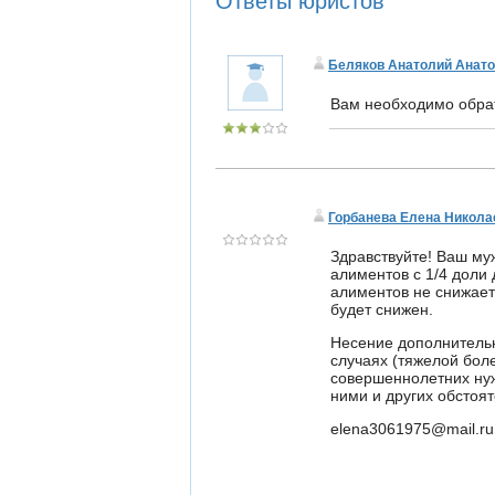
Ответы юристов
Беляков Анатолий Анат
Вам необходимо обрат
Горбанева Елена Никола
Здравствуйте! Ваш му
алиментов с 1/4 доли 
алиментов не снижаетс
будет снижен.
Несение дополнительн
случаях (тяжелой бол
совершеннолетних нуж
ними и других обстоят
elena3061975@mail.ru