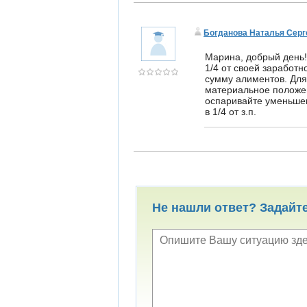
Богданова Наталья Серг
Марина, добрый день
1/4 от своей заработн
сумму алиментов. Дл
материальное положен
оспаривайте уменьшен
в 1/4 от з.п.
Не нашли ответ? Задайт