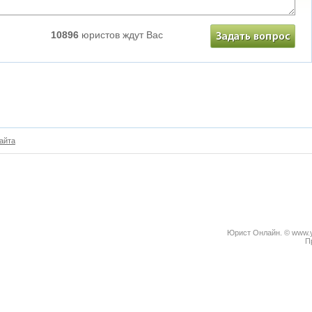
10896
юристов ждут Вас
айта
Юрист Онлайн. © www.yu
П