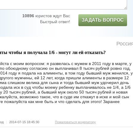
10896
юристов ждут Вас
ЗАДАТЬ ВОПРОС
Быстрый ответ!
Росси
ты чтобы я получала 1/6 - могут ли ей отказать?
йста с моим вопросом: я развелась с мужем в 2011 году в марте, у
, по обоюдному согласию он выплачивал 8 тысяч рублей ровно год,
2014 году я подала на алименты, в том году бывший муж женился, у
другого мужчины, ей 12 лет, когда пришли алименты в размере 12
умма слишком велика для сына и тогда бывший муж удочерил дочь
подала иск в суд чтобы моему ребенку выплачивалось не 1/4, а 1/6
у 20 тысяч рублей, а бывший муж около 50 тысяч рублей и новая
алуйста, возможно такое, что в суде им откажут в иске и мой сын
те пожалуйста как мне быть и что сделать для этого! Заранее
род
|
2014-07-15 18:45:30
Пожаловаться модератору