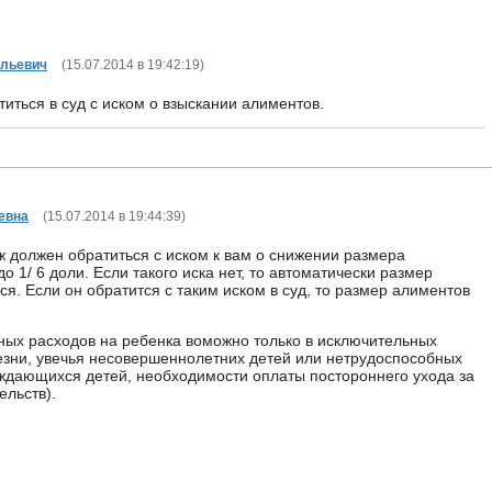
ольевич
(
15.07.2014 в 19:42:19
)
иться в суд с иском о взыскании алиментов.
евна
(
15.07.2014 в 19:44:39
)
ж должен обратиться с иском к вам о снижении размера
до 1/ 6 доли. Если такого иска нет, то автоматически размер
я. Если он обратится с таким иском в суд, то размер алиментов
ых расходов на ребенка воможно только в исключительных
езни, увечья несовершеннолетних детей или нетрудоспособных
дающихся детей, необходимости оплаты постороннего ухода за
ельств).