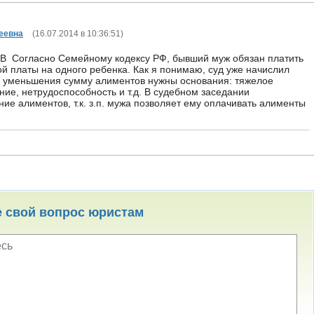
еевна
(
16.07.2014 в 10:36:51
)
!В Согласно Семейному кодексу РФ, бывший муж обязан платить
ой платы на одного ребенка. Как я понимаю, суд уже начислил
я уменьшения сумму алиментов нужны основания: тяжелое
ие, нетрудоспособность и т.д. В судебном заседании
ие алиментов, т.к. з.п. мужа позволяет ему оплачивать алименты
е свой вопрос юристам