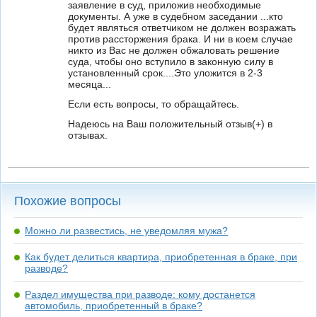
заявление в суд, приложив необходимые
документы. А уже в судебном заседании ...кто
будет являться ответчиком не должен возражать
против рассторжения брака. И ни в коем случае
никто из Вас не должен обжаловать решение
суда, чтобы оно вступило в законную силу в
установленный срок....Это уложится в 2-3
месяца...
Если есть вопросы, то обращайтесь.
Надеюсь на Ваш положительный отзыв(+) в
отзывах.
Похожие вопросы
Можно ли развестись, не уведомляя мужа?
Как будет делиться квартира, приобретенная в браке, при
разводе?
Раздел имущества при разводе: кому достанется
автомобиль, приобретенный в браке?