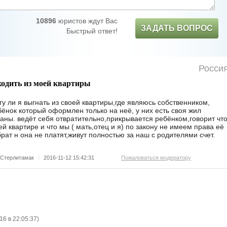
10896
юристов ждут Вас
ЗАДАТЬ ВОПРОС
Быстрый ответ!
Росси
ходить из моей квартиры
у ли я выгнать из своей квартиры,где являюсь собственником,
ёнок который оформлен только на неё, у них есть своя жил
аны. ведёт себя отвратительно,прикрывается ребёнком,говорит чт
й квартире и что мы ( мать,отец и я) по закону не имеем права её
рат н она не платят,живут полностью за наш с родителями счет.
Стерлитамак
|
2016-11-12 15:42:31
Пожаловаться модератору
16 в 22:05:37
)