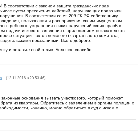
! В соответствии с законом защита гражданских прав
 числе путем пресечения действий, нарушающих право или
нарушения. В соответствии со ст. 209 ГК РФ собственнику
владения, пользования и распоряжения своим имуществом.
аво требовать устранения всяких нарушений своих правВ в
ем подачи искового заявления с приложением доказательств
росе ситуации - актов домового (квартального) комитета,
свидетельскими показаниями. Всего доброго.
нку и оставьте свой отзыв. Большое спасибо.
а
(
12.11.2016 в 20:53:46
)
.
ь законные основания вызвать участкового, который поможет
 брата из квартиры. Обратитесь с заявлением в органы полиции о
еобходимости, конечно, можно обратиться в суд с иском о
.