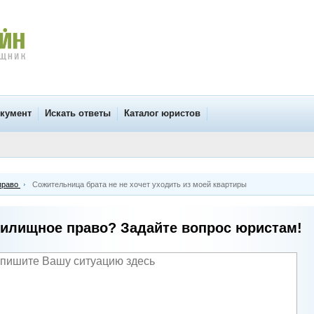
окумент
Искать ответы
Каталог юристов
право
Сожительница брата не не хочет уходить из моей квартиры
илищное право? Задайте вопрос юристам!