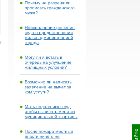
Почему не разрешили
прописать гражданского
мужа?
Неисполнение решения
суда о предоставлении
жилья администрацией
я
города
Могу ли я встать в
очередь на улучшение
жилищных условий?
о
Возможно ли написать
заявление на вычет за
ком.услуги?
Мать подала иск в суд
чтобы выписать меня из
муниципальной квартиры
После пожара местные
власти ничего не