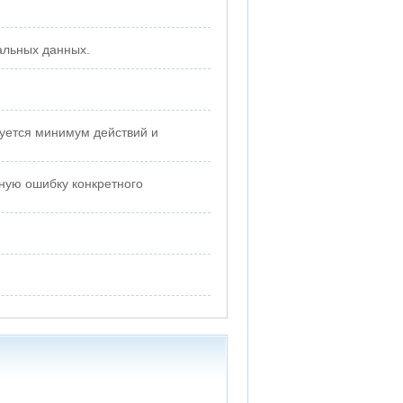
альных данных.
буется минимум действий и
ную ошибку конкретного