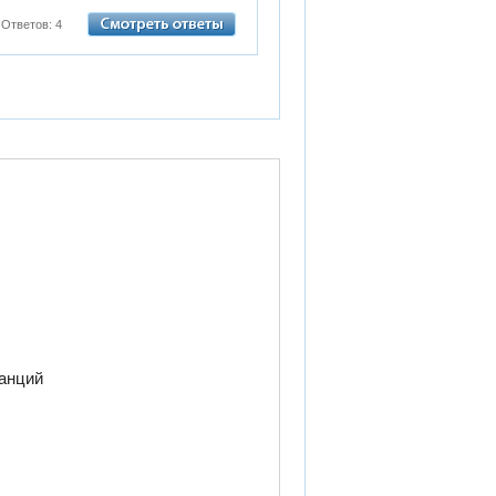
Ответов: 4
танций