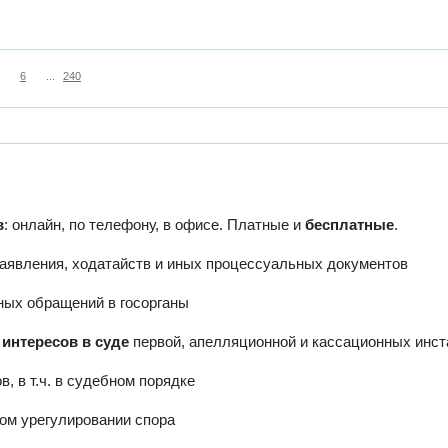
6
...
240
в
: онлайн, по телефону, в офисе. Платные и
бесплатные
.
заявления, ходатайств и иных процессуальных документов
ных обращений в госорганы
интересов в суде
первой, апелляционной и кассационных инс
, в т.ч. в судебном порядке
ом урегулировании спора