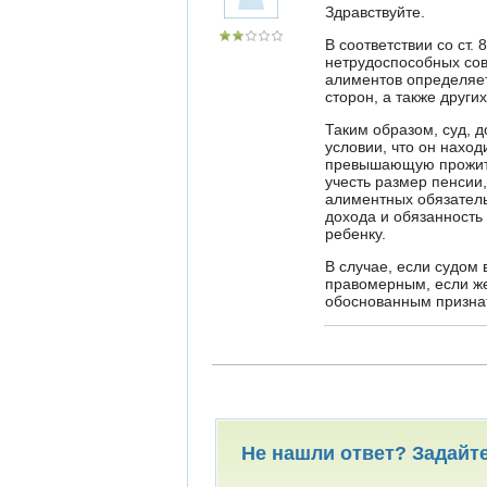
Здравствуйте.
В соответствии со ст.
нетрудоспособных со
алиментов определяет
сторон, а также друг
Таким образом, суд, 
условии, что он нахо
превышающую прожито
учесть размер пенсии
алиментных обязатель
дохода и обязанность
ребенку.
В случае, если судом
правомерным, если же
обоснованным признат
Не нашли ответ? Задайт