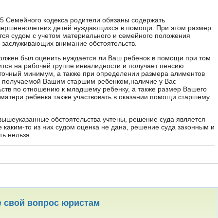
 85 Семейного кодекса родители обязаны содержать
вершеннолетних детей нуждающихся в помощи. При этом размер
ся судом с учетом материального и семейного положения
их заслуживающих внимание обстоятельств.
должен был оценить нуждается ли Ваш ребенок в помощи при том
дится на рабочей группе инвалидности и получает пенсию
чный минимум, а также при определении размера алиментов
, получаемой Вашим старшим ребенком,наличие у Вас
ств по отношению к младшему ребенку, а также размер Вашего
 матери ребенка также участвовать в оказании помощи старшему
 вышеуказанные обстоятельства учтены, решение суда является
 каким-то из них судом оценка не дана, решение суда законным и
ь нельзя.
е свой вопрос юристам