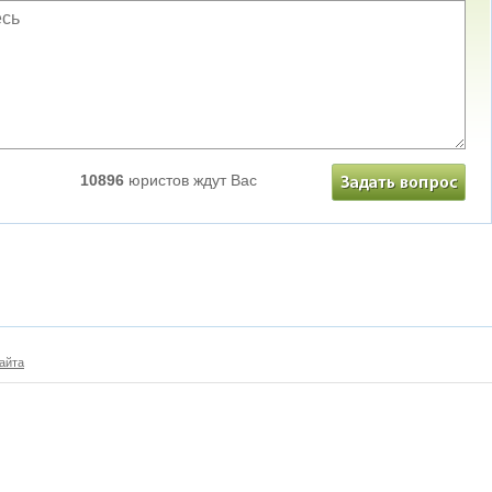
10896
юристов ждут Вас
айта