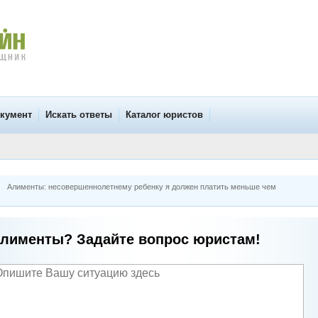
окумент
Искать ответы
Каталог юристов
Алименты: несовершеннолетнему ребенку я должен платить меньше чем
лименты? Задайте вопрос юристам!