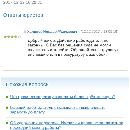
2017-12-12 16:29:31
|
Ответы юристов
Халилов Ильдар РАхимович
(
12.12.2017 в 18:05:19
)
Добрый вечер. Действие работодателя не
законны. С Вас без решения суда не могли
взыскивать и копейки. Обращайтесь в трудовую
инспекцию или в прокуратуру с жалобой.
Похожие вопросы
Что грозит за задержку зарплаты более трёх месяцев?
Бывший работодатель отказывается выплачивать
заработную плату
Об удержании недостачи. Имеют ли право не заплатить за
последний месяц работы?