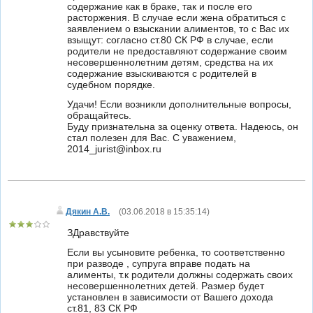
содержание как в браке, так и после его
расторжения. В случае если жена обратиться с
заявлением о взыскании алиментов, то с Вас их
взыщут: согласно ст.80 СК РФ в случае, если
родители не предоставляют содержание своим
несовершеннолетним детям, средства на их
содержание взыскиваются с родителей в
судебном порядке.
Удачи! Если возникли дополнительные вопросы,
обращайтесь.
Буду признательна за оценку ответа. Надеюсь, он
стал полезен для Вас. С уважением,
2014_jurist@inbox.ru
Дякин А.В.
(
03.06.2018 в 15:35:14
)
ЗДравствуйте
Если вы усыновите ребенка, то соответственно
при разводе , супруга вправе подать на
алименты, т.к родители должны содержать своих
несовершеннолетних детей. Размер будет
установлен в зависимости от Вашего дохода
ст.81, 83 СК РФ