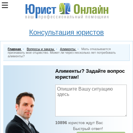
Консультация юристов
Главная
Вопросы и заказы
Алименты
Мать отказывается
признавать мое отцовство. Может ли через несколько лет потребовать
алименты?
Алименты? Задайте вопрос
юристам!
10896
юристов ждут Вас
Быстрый ответ!