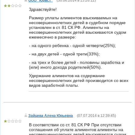
ООО "Юрист"
(
30.06.2014 в 15:26:12
)
Здравствуйте!
Размер уплаты алиментов взыскиваемых на
несовершеннолетних детей в судебном порядке
установлен в ст. 81 СК РФ. Алименты на
несовершеннолетних детей взыскиваются судом
ежемесячно в размере:
- на одного ребенка - одной четверти(25%);
- на двух детей - одной трети(33%);
- на трех и более детей - половины заработка и
(или) иного дохода родителей(50%).
Удержание алиментов на содержание
несовершеннолетних детей производится со всех
видов заработной платы.
Зайцева Алена Юрьевна
(
07.07.2014 в 12:39:45
)
В соответствии со ст. 81 СК РФ При отсутствии
соглашения об уплате алиментов алименты на
несовершеннолетних детей взыскиваются судом