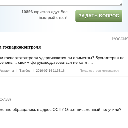
10896
юристов ждут Вас
ЗАДАТЬ ВОПРОС
Быстрый ответ!
Росси
а госнаркоконтроля
ии госнаркоконтроля удерживаются ли алименты? Бухгалтерия не
чень.... своим фз руководствоваться не хотят....
Алименты
|
Тамбов
|
2016-07-14 11:35:16
Пожаловаться модератору
:57:33
)
ьменно обращались в адрес ОСП? Ответ письменный получили?