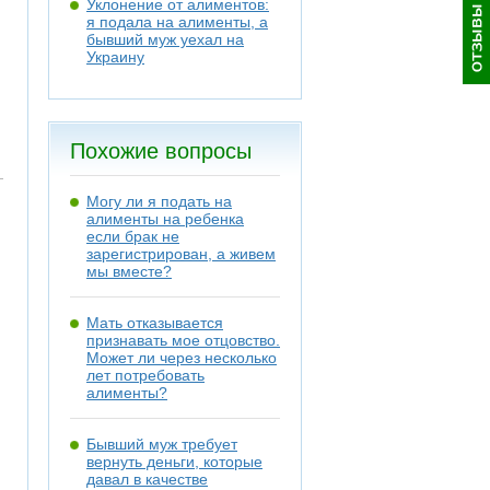
Уклонение от алиментов:
я подала на алименты, а
бывший муж уехал на
Украину
Похожие вопросы
Могу ли я подать на
алименты на ребенка
если брак не
зарегистрирован, а живем
мы вместе?
Мать отказывается
признавать мое отцовство.
Может ли через несколько
лет потребовать
алименты?
Бывший муж требует
вернуть деньги, которые
давал в качестве