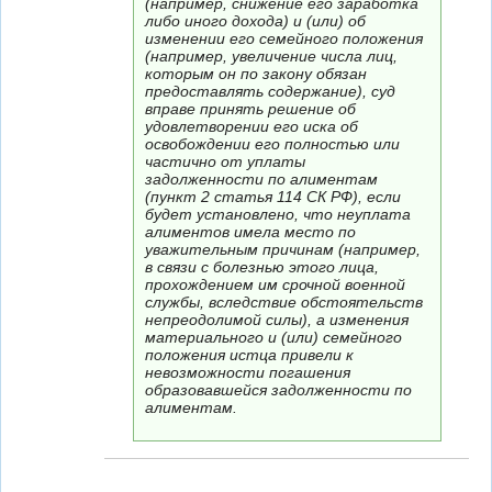
(например, снижение его заработка
либо иного дохода) и (или) об
изменении его семейного положения
(например, увеличение числа лиц,
которым он по закону обязан
предоставлять содержание), суд
вправе принять решение об
удовлетворении его иска об
освобождении его полностью или
частично от уплаты
задолженности по алиментам
(пункт 2 статья 114 СК РФ), если
будет установлено, что неуплата
алиментов имела место по
уважительным причинам (например,
в связи с болезнью этого лица,
прохождением им срочной военной
службы, вследствие обстоятельств
непреодолимой силы), а изменения
материального и (или) семейного
положения истца привели к
невозможности погашения
образовавшейся задолженности по
алиментам.