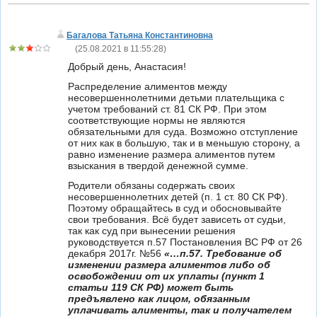
Багалова Татьяна Константиновна
(
25.08.2021 в 11:55:28
)
Добрый день, Анастасия!
Распределение алиментов между
несовершеннолетними детьми плательщика с
учетом требований ст. 81 СК РФ. При этом
соответствующие нормы не являются
обязательными для суда. Возможно отступление
от них как в большую, так и в меньшую сторону, а
равно изменение размера алиментов путем
взыскания в твердой денежной сумме.
Родители обязаны содержать своих
несовершеннолетних детей (п. 1 ст. 80 СК РФ).
Поэтому обращайтесь в суд и обосновывайте
свои требования. Всё будет зависеть от судьи,
так как суд при вынесении решения
руководствуется п.57 Постановления ВС РФ от 26
декабря 2017г. №56
«…п.
57. Требование об
изменении размера алиментов либо об
освобождении от их уплаты (
пункт 1
статьи 119
СК РФ) может быть
предъявлено как лицом, обязанным
уплачивать алименты, так и получателем