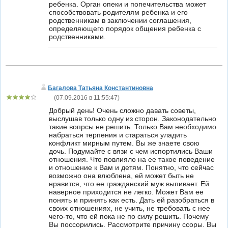
ребенка. Орган опеки и попечительства может
способствовать родителям ребенка и его
родственникам в заключении соглашения,
определяющего порядок общения ребенка с
родственниками.
Багалова Татьяна Константиновна
(
07.09.2016 в 11:55:47
)
Добрый день! Очень сложно давать советы,
выслушав только одну из сторон. Законодательно
такие вопрсы не решить. Только Вам необходимо
набраться терпения и стараться уладить
конфликт мирным путем. Вы же знаете свою
дочь. Подумайте с вязи с чем испортились Ваши
отношения. Что повлияло на ее такое поведение
и отношение к Вам и детям. Понятно, что сейчас
возможно она влюблена, ей может быть не
нравится, что ее гражданский муж выпивает. Ей
наверное приходится не легко. Может Вам ее
понять и принять как есть. Дать ей разобраться в
своих отношениях, не учить, не требовать с нее
чего-то, что ей пока не по силу решить. Почему
Вы поссорились. Рассмотрите причину ссоры. Вы