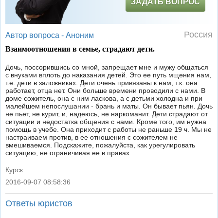
ЗАДАТЬ ВОПРОС
Россия
Автор вопроса -
Аноним
Взаимоотношения в семье, страдают дети.
Дочь, поссорившись со мной, запрещает мне и мужу общаться
с внуками вплоть до наказания детей. Это ее путь мщения нам,
т.е. дети в заложниках. Дети очень привязаны к нам, т.к. она
работает, отца нет. Они больше времени проводили с нами. В
доме сожитель, она с ним ласкова, а с детьми холодна и при
малейшем непослушании - брань и маты. Он бывает пьян. Дочь
не пьет, не курит, и, надеюсь, не наркоманит. Дети страдают от
ситуации и недостатка общения с нами. Кроме того, им нужна
помощь в учебе. Она приходит с работы не раньше 19 ч. Мы не
настраиваем против, в ее отношения с сожителем не
вмешиваемся. Подскажите, пожалуйста, как урегулировать
ситуацию, не ограничивая ее в правах.
Курск
2016-09-07 08:58:36
|
Ответы юристов