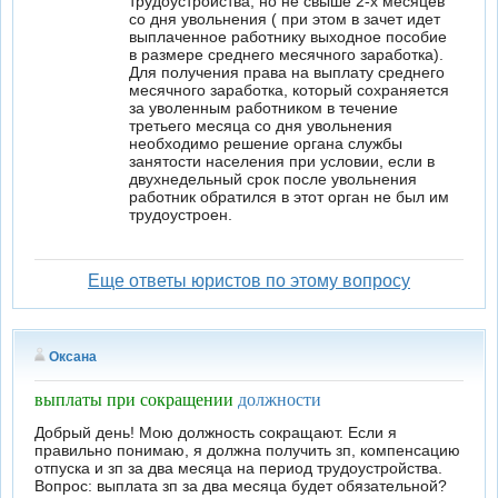
трудоустройства, но не свыше 2-х месяцев
со дня увольнения ( при этом в зачет идет
выплаченное работнику выходное пособие
в размере среднего месячного заработка).
Для получения права на выплату среднего
месячного заработка, который сохраняется
за уволенным работником в течение
третьего месяца со дня увольнения
необходимо решение органа службы
занятости населения при условии, если в
двухнедельный срок после увольнения
работник обратился в этот орган не был им
трудоустроен.
Еще ответы юристов по этому вопросу
Оксана
выплаты при сокращении
должности
Добрый день! Мою должность сокращают. Если я
правильно понимаю, я должна получить зп, компенсацию
отпуска и зп за два месяца на период трудоустройства.
Вопрос: выплата зп за два месяца будет обязательной?