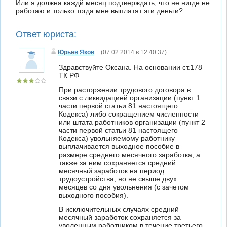
Или я должна каждй месяц подтверждать, что не нигде не
работаю и только тогда мне выплатят эти деньги?
Ответ юриста:
Юрьев Яков
(07.02.2014 в 12:40:37)
Здравствуйте Оксана. На основании ст.178
ТК РФ
При расторжении трудового договора в
связи с ликвидацией организации (пункт 1
части первой статьи 81 настоящего
Кодекса) либо сокращением численности
или штата работников организации (пункт 2
части первой статьи 81 настоящего
Кодекса) увольняемому работнику
выплачивается выходное пособие в
размере среднего месячного заработка, а
также за ним сохраняется средний
месячный заработок на период
трудоустройства, но не свыше двух
месяцев со дня увольнения (с зачетом
выходного пособия).
В исключительных случаях средний
месячный заработок сохраняется за
уволенным работником в течение третьего