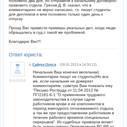
положено два дня, но отправили к начальнику договорно-
правового отдела. Грехов Д. В. сказал, что в
комментариях не верно написано, т.к. пишут студенты
для дипломов и мне положено только один день к
отпуску.
Прошу Вас привести примеры реальных дел, когда люди
обращались в суд с такой же проблемой.
Благодарю Вас!!!
Ответ юриста:
Сайчук Олеся
(18.01.2013 в 14:50:12)
Начальник Ваш конечно весельчак)
Комментарии пишут не студенты)Но все
же, если начальник не доверяет
комментариям, советую Вам показать ему
"Письмо Роструда от 11.04.2012 №
ПГ/2181-6-1 "О применении трудового
законодательства в случае сдачи
работником крови и ее компонентов в
период ежегодного оплачиваемого отдыха,
а так же при предоставлении работникам в
течение рабочего времени специальных
перерывов". Из судебных примеров может
быть использовано Определение ВС РФ от