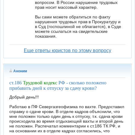
вопросом. В России нарушение трудовых
прав носит массовый характер.
Вы сами можете обратиться по факту
нарушения трудовых прав в Прокуратуру и
в Суд (госпошлиной не облагается), в Суде
можете ссылаться на свидетельские
показания.
Еще ответы юристов по этому вопросу
Аноним
ст.186
Трудовой кодекс
РФ - сколько положено
прибавить дней к отпуску за сдачу крови?
Добрый день!!!
Работаю в ПФ Севергазгеофизика по вахте. Предоставил
справку о сдаче крови. В отделе кадров объяснили, что
мне положен только один день к отпуску, т.к. сдача крови
происходила во время отдыхающей вахты и второй день
не положен. Распечатал комментарии к ст.186 ТК РФ, и
на основании их в отделе кадрах согласились, что