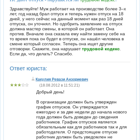
Здравствуйте! Муж работает на производстве более 3–х
лет, год назад брал отпуск и теперь нужен отпуск на 18
дней, у него сейчас на данный момент как раз 18 дней
отпуска, он уточнял. Но одобрить заявление на отпуск
должна мастер смены, в которой он работает. Она
против. Вначале она сказала ему найти замену себе на
то время пока он будет в отпуске, он нашёл человека в
смене который согласен. Теперь она ищет другие
отговорки. Скажите, она нарушает
трудовой кодекс
.
Если да, что делать? Спасибо.
Ответ юриста:
Какулия Ревази Анзориевич
(18.08.2012 в 11:51:21)
Добрый день!
В организации должен быть утвержден
график отпусков. Он утверждается
ежегодно и за две недели до начала нового
года должен быть доведен до сведения
работников. График отпусков является
обязательным как для работников так и для
работодателя. О предстоящем отпуске
работник должен быть уведомлен не