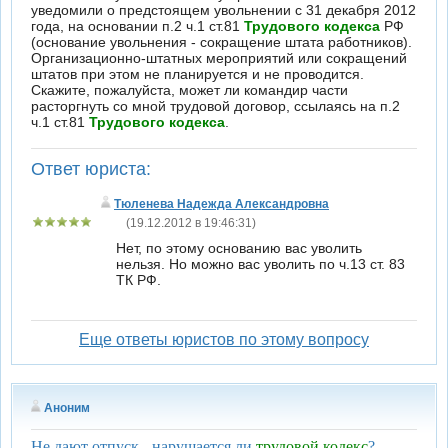
уведомили о предстоящем увольнении с 31 декабря 2012
года, на основании п.2 ч.1 ст.81
Трудового кодекса
РФ
(основание увольнения - сокращение штата работников).
Организационно-штатных мероприятий или сокращений
штатов при этом не планируется и не проводится.
Скажите, пожалуйста, может ли командир части
расторгнуть со мной трудовой договор, ссылаясь на п.2
ч.1 ст.81
Трудового кодекса
.
Ответ юриста:
Тюленева Надежда Александровна
(19.12.2012 в 19:46:31)
Нет, по этому основанию вас уволить
нельзя. Но можно вас уволить по ч.13 ст. 83
ТК РФ.
Еще ответы юристов по этому вопросу
Аноним
Не дают отпуск - нарушается ли
трудовой кодекс
?