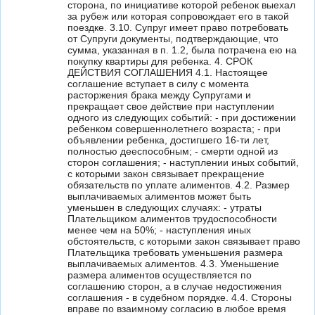
сторона, по инициативе которой ребенок выехал
за рубеж или которая сопровождает его в такой
поездке. 3.10. Супруг имеет право потребовать
от Супруги документы, подтверждающие, что
сумма, указанная в п. 1.2, была потрачена ею на
покупку квартиры для ребенка. 4. СРОК
ДЕЙСТВИЯ СОГЛАШЕНИЯ 4.1. Настоящее
соглашение вступает в силу с момента
расторжения брака между Супругами и
прекращает свое действие при наступлении
одного из следующих событий: - при достижении
ребенком совершеннолетнего возраста; - при
объявлении ребенка, достигшего 16-ти лет,
полностью дееспособным; - смерти одной из
сторон соглашения; - наступлении иных событий,
с которыми закон связывает прекращение
обязательств по уплате алиментов. 4.2. Размер
выплачиваемых алиментов может быть
уменьшен в следующих случаях: - утраты
Плательщиком алиментов трудоспособности
менее чем на 50%; - наступления иных
обстоятельств, с которыми закон связывает право
Плательщика требовать уменьшения размера
выплачиваемых алиментов. 4.3. Уменьшение
размера алиментов осуществляется по
соглашению сторон, а в случае недостижения
соглашения - в судебном порядке. 4.4. Стороны
вправе по взаимному согласию в любое время