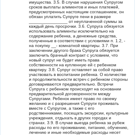
имущества. 3.5. В случае нарушения Супругом
сроков выплаты алиментов и иных платежей,
предусмотренных настоящим соглашением, он
обязан уплатить Супруге пени в размере
________________ от неуплаченной суммы за
каждый день просрочки. 3.6. Супруга обязуется
использовать алименты исключительно на
содержание ребенка, а денежные средства,
полученные в соответствии с условиями п. 1.2, -
на покупку __- комнатной квартиры. 3.7. При
заключении другого брака Супруга обязуется
заключить брачный контракт с условием, что
новый супруг не будет иметь права
собственности на купленную ей с ребенком
квартиру. 3.8. Супруг оставляет за собой право
участвовать в воспитании ребенка. О количестве
и продолжительности встреч с ребенком стороны
договариваются предварительно. Встречи
Супруга с ребенком происходят на основании
предварительной договоренности между
Супругами. Ребенок имеет право по своему
желанию и с разрешения Супруги проживать
вместе с Супругом, а также с его
родственниками, посещать экскурсии, культурные
учреждения, отдыхать в других городах и
странах. 3.9. В случае выезда ребенка за рубеж
расходы по его проживанию, питанию, обучению,
лечению и иные необходимые расходы несет