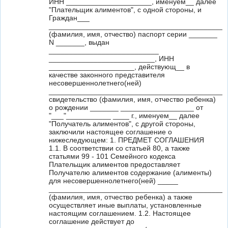
ИНН _____________________, именуем__ далее
"Плательщик алиментов", с одной стороны, и
Граждан___
____________________________________________
(фамилия, имя, отчество) паспорт серии _______
N _______, выдан
___________________________
__________________________, ИНН
_____________________, действующ__ в
качестве законного представителя
несовершеннолетнего(ней)
____________________________________________
свидетельство (фамилия, имя, отчество ребенка)
о рождении _______ __________________ от
"___"___________ ____ г., именуем__ далее
"Получатель алиментов", с другой стороны,
заключили настоящее соглашение о
нижеследующем: 1. ПРЕДМЕТ СОГЛАШЕНИЯ
1.1. В соответствии со статьей 80, а также
статьями 99 - 101 Семейного кодекса
Плательщик алиментов предоставляет
Получателю алиментов содержание (алименты)
для несовершеннолетнего(ней) _____
____________________________________________
(фамилия, имя, отчество ребенка) а также
осуществляет иные выплаты, установленные
настоящим соглашением. 1.2. Настоящее
соглашение действует до