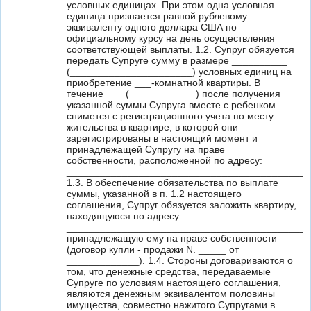
условных единицах. При этом одна условная
единица признается равной рублевому
эквиваленту одного доллара США по
официальному курсу на день осуществления
соответствующей выплаты. 1.2. Супруг обязуется
передать Супруге сумму в размере __________
(______________________) условных единиц на
приобретение ___-комнатной квартиры. В
течение ___ (____________) после получения
указанной суммы Супруга вместе с ребенком
снимется с регистрационного учета по месту
жительства в квартире, в которой они
зарегистрированы в настоящий момент и
принадлежащей Супругу на праве
собственности, расположенной по адресу:
____________________________________________
1.3. В обеспечение обязательства по выплате
суммы, указанной в п. 1.2 настоящего
соглашения, Супруг обязуется заложить квартиру,
находящуюся по адресу:
____________________________________________
принадлежащую ему на праве собственности
(договор купли - продажи N. _____ от
_____________). 1.4. Стороны договариваются о
том, что денежные средства, передаваемые
Супруге по условиям настоящего соглашения,
являются денежным эквивалентом половины
имущества, совместно нажитого Супругами в