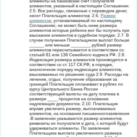
алименты на банковский счет Получателя
алиментов, указанный в настоящем Соглашении.
2.5. Все расходы, связанные с переводом денег,
несет Плательщик алиментов. 2.6.
Размер
алиментов
, устанавливаемый по настоящему
Соглашению, не может быть ниже размера
алиментов которые ребенок мог бы получить при
взыскании алиментов в судебном порядке. 2.7. В
случае получения Плательщиком выплат больше
______ или меньше ________ рублей размер
алиментов пересчитывается в соответствии со
статьей 81 или 138 Семейного кодекса РФ. 2.8.
Индексация размера алиментов производится в
соответствии со ст. 117 СК РФ, в порядке,
аналогичном порядку индексации алиментов,
взыскиваемых по решению суда 2.9. Расходы на
лечение, отдых, получение образования за
границей Плательщик оплачивает в рублях по
курсу Центрального Банка России
соответствующей валюты на дату платежа в
размере ____ процентов на основании
надлежащих документов. 2.10. Плательщик
вправе увеличить размер, выплачиваемых
алиментов, на основании письменногозаявления
.В заявлении указываются размер алиментов,
реквизиты их получателя и дата, с которой будут
удерживаться алименты. По заявлению
Плательщика выплата увеличенного размера