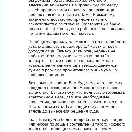
Вы должны подать исковое заявление о
взыскании алиментов в мировой суд по месту
своей прописки или по месту прописки отца
ребенка - выбор только за Вами. К исковому
заявлению достаточно приложить копию
свидетельств о заключении/расторжении брака
(если он был) и рождении ребенка. Гос. пошлина
по таким делам не оплачивается.
По общему правилу алименты на одного ребенка
устанавливаются в размере 1/4 части от всех
доходов отца. Однако, если отец ребенка не
работает или получает часть зарплаты "в
конверте", то это является основанием для
установления алиментов в твердой денежной
сумме в размере прожиточного минимума на
ребенка в регионе.
Без помощи юриста Вам будет сложно, поэтому
предлагаю свою помощь. Я составлю исковое
заявление, Вы его получите полностью готовым в
электронном виде, дам все необходимые
пояснения, дальше справитесь самостоятельно.
Я готов оказывать Вам юридическую помощь
вплоть до вынесения решения суда.
Если Вам нужна более подробная консультация
или нужна помощь в составлении такого искового
заявления, обращайтесь на мою эл. почту: