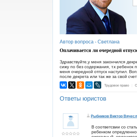
Автор вопроса -
Светлана
Оплачивается ли очередной отпуск
Здравствуйте,у меня закончился декр
сижу по без содержания, т.к ребенок п
меня очередной отпуск наступил. Воп
после декрета или так же за свой сче
Трудовое право
|
О
Ответы юристов
Рыбников Виктор Вячес
В соответсвии со стат
ребенком опредленног
ежегодный, оплачивае