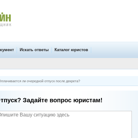
окумент
Искать ответы
Каталог юристов
плачивается ли очередной отпуск после декрета?
тпуск? Задайте вопрос юристам!