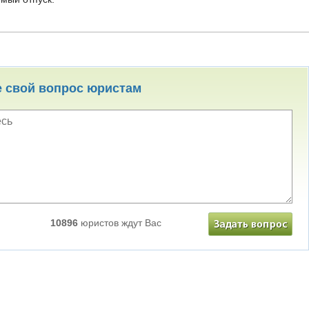
е свой вопрос юристам
10896
юристов ждут Вас