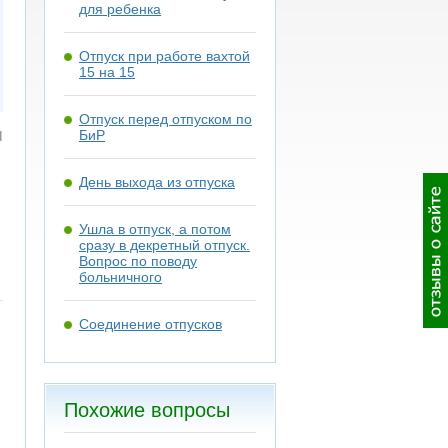
для ребенка
Отпуск при работе вахтой
15 на 15
Отпуск перед отпуском по
я
БиР
День выхода из отпуска
Ушла в отпуск, а потом
сразу в декретный отпуск.
Вопрос по поводу
больничного
Соединение отпусков
Похожие вопросы