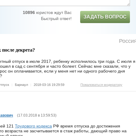
10896
юристов ждут Вас
ЗАДАТЬ ВОПРОС
Быстрый ответ!
Росси
 после декрета?
етный отпуск в июле 2017, ребенку исполнилось три года. С июля я
ошел в сад с сентября и часто болеет. Сейчас мне сказали, что у
рос он оплачивается, если у меня нет ни одного рабочего дня
т?
тпуск
|
Барнаул
|
2018-03-16 19:29:59
Пожаловаться модератору
лавович
(
17.03.2018 в 13:59:53
)
ьей 121
Трудового кодекса
РФ время отпуска до достижения
о возраста не засчитывается в стаж работы, дающий право на
мый отпуск.