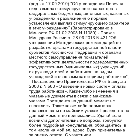
(ред. от 17.09.2010) "Об утверждении Перечня
видов выплат стимулирующего характера в
федеральных бюджетных, автономных, казенных
учреждениях и разъяснения о порядке
установления выплат стимулирующего характера
в этих учреждениях" (Зарегистрировано в
Минюсте РФ 01.02.2008 N 11080) - Приказ
Минздрава России от 28.06.2013 N 421 "Об
утверждении Методических рекомендаций по
разработке органами государственной власти
субъектов Российской Федерации и органами
местного самоуправления показателей
эффективности деятельности подведомственных
государственных (муниципальных) учреждений,
их руководителей и работников по видам
учреждений и основным категориям работников";
- Постановление Правительства РФ от 5 августа
2008 г. N 583 «О введении новых систем оплаты
труда работников». Какие-либо изменения в
указанные документы в связи с майскими
указами Президента на данный момент не
вносились. Также какие-либо нормативно-
правовые акты по майским указам Президента на
данный момент не принимались. Удачи! Если
возникли дополнительные вопросы, требуется
более подробная консультация, обращайтесь, в
том числе на мой эл. адрес. Буду признательна
за оценку ответа. С уважением,