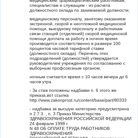
медицинским, фармацевтическим работникам,
специалистам и служащим - из расчета
должностного оклада по занимаемой должности;
медицинскому персоналу, занятому оказанием
экстренной, скорой и неотложной медицинской
помощи, выездному персоналу и работникам
связи станций (отделений) скорой медицинской
помощи доплата за работу в ночное время
производится соответственно в размере 100
процентов часовой тарифной ставки
(должностного оклада). Перечень этих
подразделений (должностей) утверждается
руководителем учреждения по согласованию с
выборным профсоюзным органом;
ночным считается время с 10 часов вечера до 6
часов утра.
- За стаж положены надбавки п. 6 этого же
приказа,вот ссылка
http://www.zakonprost.ru/content/base/part/80333
- надбавка за высшую категорию предусмотрена
п 2.7.3. , п. 3 Приказ Министерства
ЗДРАВООХРАНЕНИЯ РОССИЙСКОЙ ФЕДЕРАЦИИ
24 февраля 1998 г.
N 48 ОБ ОПЛАТЕ ТРУДА РАБОТНИКОВ
ЗДРАВООХРАНЕНИЯ