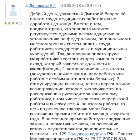
Дегтярева А.Г.
(
16.05.2018 в 10:47:09
)
Добрый день, уважаемый Дмитрий! Вопрос об
оплате труда медицинских работников не
доработан до конца. Вместе с тем,
предусмотрено, что зарплата медиков
регулируется едиными рекомендациями по
установлению на федеральном, региональном и
местном уровнях систем оплаты труда
работников государственных и муниципальных
учреждений. Так, договорная оплата труда
медработников состоит из трех компонентов: 1.
оклад, который зависит от должности и
квалификации; 2. компенсационные выплаты
(дежурство в ночное время, переработка или
работа с особым контингентом больных); 3.
стимулирующие выплаты, то есть персональное
вознаграждение, которое выплачивается по
распоряжению руководителя конкретному
работнику, в том числе за за стаж непрерывной
работы и выслугу лет; 4. по итогам работы: то
есть по решению главврача могут быть
выплачены премии по итогам месяца, квартала,
года. В настоящее время действуют следующие
законы и нормативные акты, на основании
которых осуществляются дополнительные
выплаты: - ст. 129
Трудового кодекса
РФ - Приказ
Минздравсоцразвития РФ от 29.12.2007 N 818