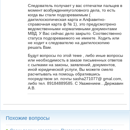
Следователь получает у вас отпечатки пальцев в
момент возбужденияуголовного дела, то есть
когда вы стали подозреваемым (
дактилоскопическая карта и Алфавитно-
справочная карта ф № 1), это предусмотрено
ведомственными нормативными документами
МВД. У Вас сейчас дело закрыто. Соотвественно
статуса подозреваемого не имеете. Ходить или
не ходит к следователю на дактилоскопию
решать Вам.
Будут вопросы по этой теме , либо иные вопросы
или необходимость в заказе письменных ответов
с сылками на законы, заявлений, документов,
иной юридической услуги, Вы можете смело
расчитывать на помощь обратившись
посредством эл. почты sasha271077@ gmal.com,
либо тел. 89184889585. С Уважением…Державин
А.В.
Похожие вопросы