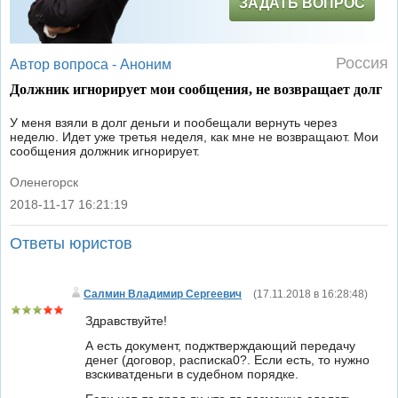
ЗАДАТЬ ВОПРОС
Россия
Автор вопроса -
Аноним
Должник игнорирует мои сообщения, не возвращает долг
У меня взяли в долг деньги и пообещали вернуть через
неделю. Идет уже третья неделя, как мне не возвращают. Мои
сообщения должник игнорирует.
Оленегорск
2018-11-17 16:21:19
|
Ответы юристов
Салмин Владимир Сергеевич
(
17.11.2018 в 16:28:48
)
Здравствуйте!
А есть документ, поджтверждающий передачу
денег (договор, расписка0?. Если есть, то нужно
взскиватденьги в судебном порядке.