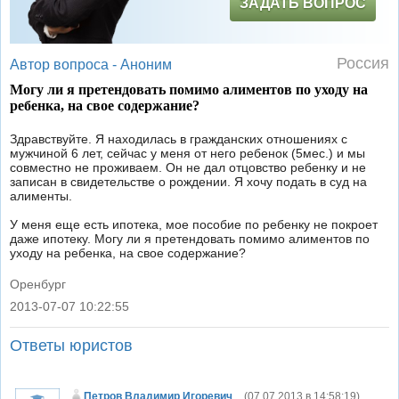
ЗАДАТЬ ВОПРОС
Россия
Автор вопроса -
Аноним
Могу ли я претендовать помимо алиментов по уходу на
ребенка, на свое содержание?
Здравствуйте. Я находилась в гражданских отношениях с
мужчиной 6 лет, сейчас у меня от него ребенок (5мес.) и мы
совместно не проживаем. Он не дал отцовство ребенку и не
записан в свидетельстве о рождении. Я хочу подать в суд на
алименты.
У меня еще есть ипотека, мое пособие по ребенку не покроет
даже ипотеку. Могу ли я претендовать помимо алиментов по
уходу на ребенка, на свое содержание?
Оренбург
2013-07-07 10:22:55
|
Ответы юристов
Петров Владимир Игоревич
(
07.07.2013 в 14:58:19
)