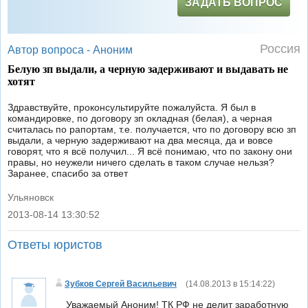
ЗАДАТЬ ВОПРОС
Россия
Автор вопроса -
Аноним
Белую зп выдали, а черную задерживают и выдавать не
хотят
Здравствуйте, проконсультируйте пожалуйста. Я был в
командировке, по договору зп окладная (белая), а черная
считалась по рапортам, т.е. получается, что по договору всю зп
выдали, а черную задерживают на два месяца, да и вовсе
говорят, что я всё получил... Я всё понимаю, что по закону они
правы, но неужели ничего сделать в таком случае нельзя?
Заранее, спасибо за ответ
Ульяновск
2013-08-14 13:30:52
|
Ответы юристов
Зубков Сергей Васильевич
(
14.08.2013 в 15:14:22
)
Уважаемый Аноним! ТК РФ не делит заработную