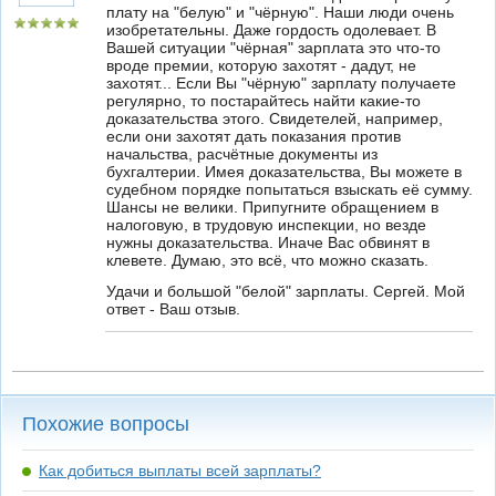
плату на "белую" и "чёрную". Наши люди очень
изобретательны. Даже гордость одолевает. В
Вашей ситуации "чёрная" зарплата это что-то
вроде премии, которую захотят - дадут, не
захотят... Если Вы "чёрную" зарплату получаете
регулярно, то постарайтесь найти какие-то
доказательства этого. Свидетелей, например,
если они захотят дать показания против
начальства, расчётные документы из
бухгалтерии. Имея доказательства, Вы можете в
судебном порядке попытаться взыскать её сумму.
Шансы не велики. Припугните обращением в
налоговую, в трудовую инспекции, но везде
нужны доказательства. Иначе Вас обвинят в
клевете. Думаю, это всё, что можно сказать.
Удачи и большой "белой" зарплаты. Сергей. Мой
ответ - Ваш отзыв.
Похожие вопросы
Как добиться выплаты всей зарплаты?