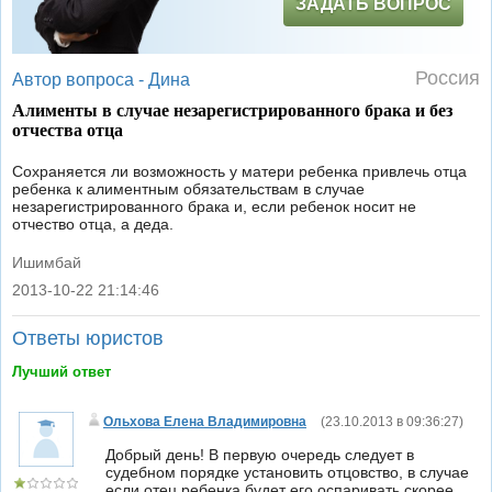
ЗАДАТЬ ВОПРОС
Россия
Автор вопроса -
Дина
Алименты в случае незарегистрированного брака и без
отчества отца
Сохраняется ли возможность у матери ребенка привлечь отца
ребенка к алиментным обязательствам в случае
незарегистрированного брака и, если ребенок носит не
отчество отца, а деда.
Ишимбай
2013-10-22 21:14:46
|
Ответы юристов
Лучший ответ
Ольхова Елена Владимировна
(
23.10.2013 в 09:36:27
)
Добрый день! В первую очередь следует в
судебном порядке установить отцовство, в случае
если отец ребенка будет его оспаривать скорее