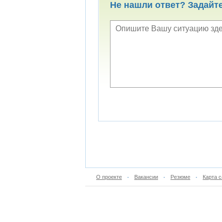
Не нашли ответ? Задайт
О проекте
Вакансии
Резюме
Карта с
•
•
•