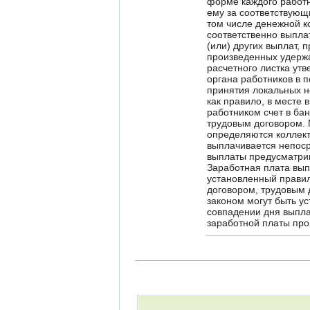
форме каждого работн
ему за соответствующ
том числе денежной к
соответственно выпла
(или) других выплат, 
произведенных удерж
расчетного листка ут
органа работников в 
принятия локальных н
как правило, в месте
работником счет в ба
трудовым договором. 
определяются коллект
выплачивается непоср
выплаты предусматри
Заработная плата вып
установленный правил
договором, трудовым 
законом могут быть у
совпадении дня выпл
заработной платы про