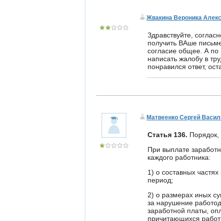
Жвакина Вероника Алек
Здравствуйте, соглас
получить ВАше письме
согласие общее. А по
написать жалобу в тр
понравился ответ, ост
Матвеенко Сергей Васил
Статья 136.
Порядок, 
При выплате заработн
каждого работника:
1) о составных частя
период;
2) о размерах иных с
за нарушение работод
заработной платы, опл
причитающихся работ