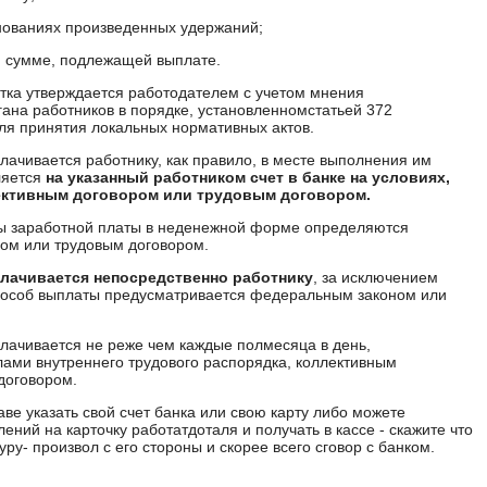
снованиях произведенных удержаний;
й сумме, подлежащей выплате.
тка утверждается работодателем с учетом мнения
гана работников в порядке, установленномстатьей 372
ля принятия локальных нормативных актов.
ачивается работнику, как правило, в месте выполнения им
ляется
на указанный работником счет в банке на условиях,
ективным договором или трудовым договором.
ты заработной платы в неденежной форме определяются
ом или трудовым договором.
лачивается непосредственно работнику
, за исключением
способ выплаты предусматривается федеральным законом или
лачивается не реже чем каждые полмесяца в день,
ами внутреннего трудового распорядка, коллективным
договором.
ве указать свой счет банка или свою карту либо можете
лений на карточку работатдоталя и получать в кассе - скажите что
уру- произвол с его стороны и скорее всего сговор с банком.