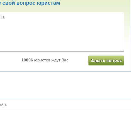
е свой вопрос юристам
10896
юристов ждут Вас
айта