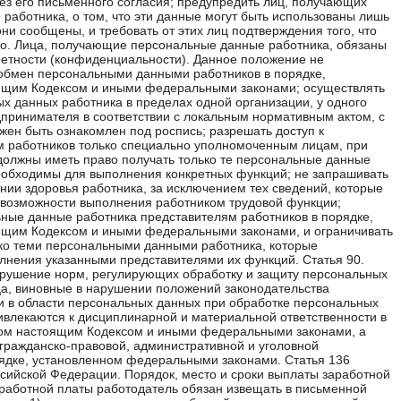
ез его письменного согласия; предупредить лиц, получающих
работника, о том, что эти данные могут быть использованы лишь
они сообщены, и требовать от этих лиц подтверждения того, что
о. Лица, получающие персональные данные работника, обязаны
етности (конфиденциальности). Данное положение не
обмен персональными данными работников в порядке,
ящим Кодексом и иными федеральными законами; осуществлять
х данных работника в пределах одной организации, у одного
принимателя в соответствии с локальным нормативным актом, с
жен быть ознакомлен под роспись; разрешать доступ к
 работников только специально уполномоченным лицам, при
должны иметь право получать только те персональные данные
еобходимы для выполнения конкретных функций; не запрашивать
ии здоровья работника, за исключением тех сведений, которые
о возможности выполнения работником трудовой функции;
ные данные работника представителям работников в порядке,
ящим Кодексом и иными федеральными законами, и ограничивать
ко теми персональными данными работника, которые
нения указанными представителями их функций. Статья 90.
арушение норм, регулирующих обработку и защиту персональных
а, виновные в нарушении положений законодательства
 в области персональных данных при обработке персональных
ивлекаются к дисциплинарной и материальной ответственности в
ном настоящим Кодексом и иными федеральными законами, а
 гражданско-правовой, административной и уголовной
рядке, установленном федеральными законами. Статья 136
ссийской Федерации. Порядок, место и сроки выплаты заработной
работной платы работодатель обязан извещать в письменной