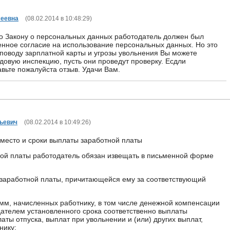
сеевна
(
08.02.2014 в 10:48:29
)
но Закону о персональных данных работодатель должен был
нное согласие на использование персональных данных. Но это
 поводу зарплатной карты и угрозы увольнения Вы можете
удовую инспекцию, пусть они проведут проверку. Есдли
авьте пожалуйста отзыв. Удачи Вам.
ьевич
(
08.02.2014 в 10:49:26
)
место и сроки выплаты заработной платы
ой платы работодатель обязан извещать в письменной форме
х заработной платы, причитающейся ему за соответствующий
умм, начисленных работнику, в том числе денежной компенсации
ателем установленного срока соответственно выплаты
аты отпуска, выплат при увольнении и (или) других выплат,
нику;