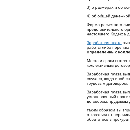
3) о размерах и об о
4) об общей денежно
Форма расчетного лис
представительного ор
настоящего Кодекса д
Заработная плата
выпл
работы либо перечис
определенных колл
Место и сроки выпла
коллективным договор
Заработная плата вы
п
случаев, когда иной 
трудовым договором.
Заработная плата вып
установленный правил
договором, трудовым 
таким образом вы впра
отказаться от перечис
обратитесь в прокурат