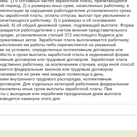
ика: 1) о составных частях заработной платы, причитающейся
ий период; 2) о размерах иных сумм, начисленных работнику, в
омпенсации за нарушение работодателем установленного срока
ты заработной платы, оплаты отпуска, выплат при увольнении и
причитающихся работнику; 3) о размерах и об основаниях
аний; 4) об общей денежной сумме, подлежащей выплате. Форма
верждается работодателем с учетом мнения представительного
порядке, установленном статьей 372 настоящего Кодекса для
ормативных актов. Заработная плата выплачивается работнику,
 выполнения им работы либо перечисляется на указанный
нке на условиях, определенных коллективным договором или
Место и сроки выплаты заработной платы в неденежной форме
ивным договором или трудовым договором. Заработная плата
едственно работнику, за исключением случаев, когда иной способ
вается федеральным законом или трудовым договором.
лачивается не реже чем каждые полмесяца в день,
ами внутреннего трудового распорядка, коллективным
договором. Для отдельных категорий работников федеральным
становлены иные сроки выплаты заработной платы. При
аты с выходным или нерабочим праздничным днем выплата
изводится накануне этого дня.