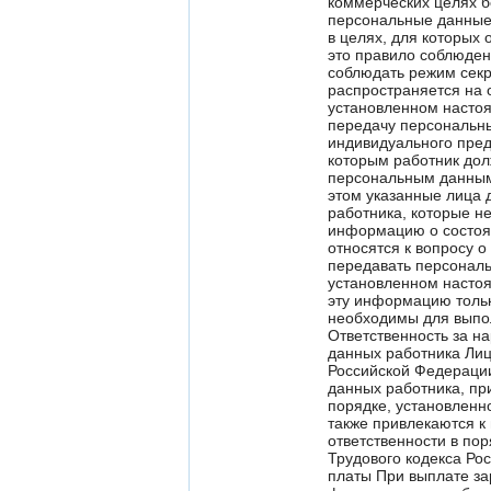
коммерческих целях б
персональные данные 
в целях, для которых 
это правило соблюден
соблюдать режим секр
распространяется на 
установленном насто
передачу персональны
индивидуального пред
которым работник дол
персональным данным
этом указанные лица 
работника, которые н
информацию о состоян
относятся к вопросу 
передавать персональ
установленном насто
эту информацию толь
необходимы для выпол
Ответственность за н
данных работника Лиц
Российской Федерации
данных работника, пр
порядке, установлен
также привлекаются к
ответственности в по
Трудового кодекса Ро
платы При выплате за