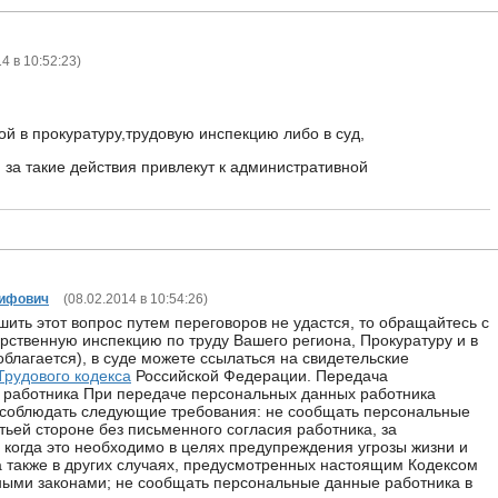
4 в 10:52:23
)
й в прокуратуру,трудовую инспекцию либо в суд,
 за такие действия привлекут к административной
сифович
(
08.02.2014 в 10:54:26
)
шить этот вопрос путем переговоров не удастся, то обращайтесь с
рственную инспекцию по труду Вашего региона, Прокуратуру и в
благается), в суде можете ссылаться на свидетельские
Трудового кодекса
Российской Федерации. Передача
 работника При передаче персональных данных работника
 соблюдать следующие требования: не сообщать персональные
тьей стороне без письменного согласия работника, за
 когда это необходимо в целях предупреждения угрозы жизни и
а также в других случаях, предусмотренных настоящим Кодексом
ыми законами; не сообщать персональные данные работника в