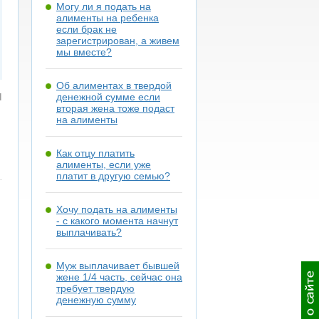
Могу ли я подать на
алименты на ребенка
если брак не
зарегистрирован, а живем
мы вместе?
Об алиментах в твердой
я
денежной сумме если
вторая жена тоже подаст
на алименты
Как отцу платить
алименты, если уже
платит в другую семью?
Хочу подать на алименты
- с какого момента начнут
выплачивать?
Муж выплачивает бывшей
жене 1/4 часть, сейчас она
требует твердую
денежную сумму