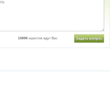
10896
юристов ждут Вас