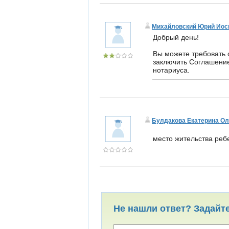
Михайловский Юрий Ио
Добрый день!
Вы можете требовать 
заключить Соглашение
нотариуса.
Булдакова Екатерина Ол
место жительства реб
Не нашли ответ? Задайт