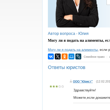
Автор вопроса -
Юлия
Могу ли я подать на алименты, ес
Могу ли я подать на алименты
, если 
Семейное право
|
Ответы юристов
ООО "Юрист"
(
12.02.201
Здравствуйте!
Можете,если докажите