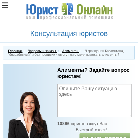
Консультация юристов
Главная
Вопросы и заказы
Алименты
Я гражданин Казахстана,
"безработный" и без прописки - смогут ли с меня взыскать алименты?
Алименты? Задайте вопрос
юристам!
10896
юристов ждут Вас
Быстрый ответ!