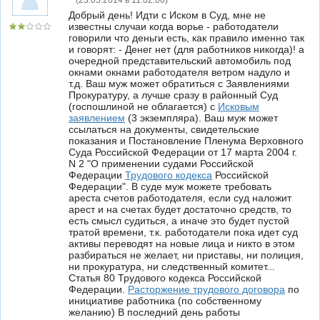
(
23.05.2014 в 11:02:00
)
Добрый день! Идти с Иском в Суд, мне не
известны случаи когда ворье - работодатели
говорили что деньги есть, как правило именно так
и говорят: - Денег нет (для работников никогда)! а
очередной представительский автомобиль под
окнами окнами работодателя ветром надуло и
т.д. Ваш муж может обратиться с Заявлениями
Прокуратуру, а лучше сразу в районный Суд
(госпошлиной не облагается) с
Исковым
заявлением
(3 экземпляра). Ваш муж может
ссылаться на документы, свидетельские
показания и Постановление Пленума Верховного
Суда Российской Федерации от 17 марта 2004 г.
N 2 "О применении судами Российской
Федерации
Трудового кодекса
Российской
Федерации". В суде муж можете требовать
ареста счетов работодателя, если суд наложит
арест и на счетах будет достаточно средств, то
есть смысл судиться, а иначе это будет пустой
тратой времени, т.к. работодатели пока идет суд
активы переводят на новые лица и никто в этом
разбираться не желает, ни приставы, ни полиция,
ни прокуратура, ни следственный комитет...
Статья 80 Трудового кодекса Российской
Федерации.
Расторжение трудового договора
по
инициативе работника (по собственному
желанию) В последний день работы