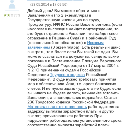
(
23.05.2014 в 17:09:56
)
Добрый день! Вы можете обратиться с
Заявлениями (по 2 экземпляра) в
Государственную инспекцию по труду,
Прокуратуру, ИФНС России Вашего региона (если
налоговая инспекция найдет подтверждение, то
это будет отражено в Решении, что найдет свое
отражение в Решении Суда) и в районный Суд
(госпошлиной не облагается) с
Исковым
заявлением
(3 экземпляра). Есть реальный шанс
выиграть, тем более если Вы такой не один. Вы
можете ссылаться на документы, свидетельские
показания и Постановление Пленума Верховного
Суда Российской Федерации от 17 марта 2004 г.
N 2 "О применении судами Российской
Федерации
Трудового кодекса
Российской
Федерации". В суде нужно требовать принятия
мер к обеспечению Иска, т.е. арест банковских
счетов. И не нужно ждать чуда, его не будет, если
вы ничего не будете делать, начинайте готовить
Заявления, а в понедельник подавайте. Статья
236 Трудового кодекса Российской Федерации.
Материальная ответственность
работодателя за
задержку выплаты заработной платы и других
выплат, причитающихся работнику При
нарушении работодателем установленного срока
соответственно выплаты заработной платы,