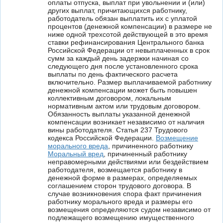
оплаты отпуска, выплат при увольнении и (или)
других выплат, причитающихся работнику,
работодатель обязан выплатить их с уплатой
процентов (денежной компенсации) в размере не
ниже одной трехсотой действующей в это время
ставки рефинансирования Центрального банка
Российской Федерации от невыплаченных в срок
сумм за каждый день задержки начиная со
следующего дня после установленного срока
выплаты по день фактического расчета
включительно. Размер выплачиваемой работнику
денежной компенсации может быть повышен
коллективным договором, локальным
нормативным актом или трудовым договором.
Обязанность выплаты указанной денежной
компенсации возникает независимо от наличия
вины работодателя. Статья 237 Трудового
кодекса Российской Федерации.
Возмещение
морального вреда
, причиненного работнику
Моральный вред
, причиненный работнику
неправомерными действиями или бездействием
работодателя, возмещается работнику в
денежной форме в размерах, определяемых
соглашением сторон трудового договора. В
случае возникновения спора факт причинения
работнику морального вреда и размеры его
возмещения определяются судом независимо от
подлежащего возмещению имущественного