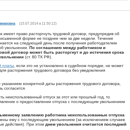
имировна
(
15.07.2014 в 11:50:12
)
к имеет право расторгнуть трудовой договор, предупредив об
письменной форме не позднее чем за две недели. Течение
инается на следующий день после получения работодателем
об увольнении.
По соглашению между работником и
овой договор может быть расторгнут и до истечения срока
увольнении
(ст. 80 ТК РФ).
й платы
, если это не установлено в судебном порядке, не может
для расторжения трудового договора без уведомления
 указанием конкретной даты расторжения трудового договора,
ь согласится.
ть неиспользованный отпуск за этот или прошлый год, то
явление о предоставлении отпуска с последующим увольнением
ьменному заявлению работника неиспользованные отпуска
лены ему с последующим увольнением (за исключением случаев
ые действия). При этом
днем увольнения считается последний