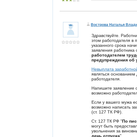
Вострова Наталья Влад
Здравствуйте. Работни
этом работодателя в 
указанного срока нач
заявления работника 
работодателем труд
предупреждения об 
Невыплата заработно
являться основанием 
работодателя.
Напишите заявление с
возможно работодател
Если у вашего мужа ес
возможно написать за
(ст. 127 ТК РФ).
Ст. 127 ТК РФ "
По пис
могут быть предостав
увольнения за виновн
день отпуска
".