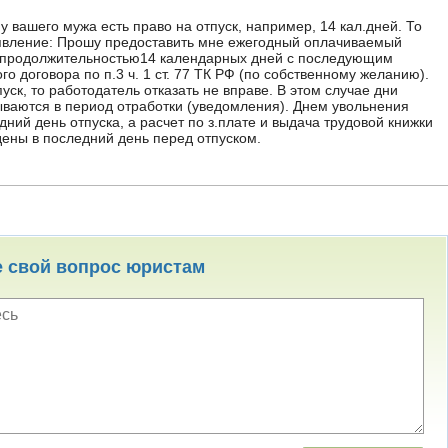
 у вашего мужа есть право на отпуск, например, 14 кал.дней. То
явление: Прошу предоставить мне ежегодный оплачиваемый
г. продолжительностью14 календарных дней с последующим
о договора по п.3 ч. 1 ст. 77 ТК РФ (по собственному желанию).
пуск, то работодатель отказать не вправе. В этом случае дни
тываются в период отработки (уведомления). Днем увольнения
дний день отпуска, а расчет по з.плате и выдача трудовой книжки
ены в последний день перед отпуском.
е свой вопрос юристам