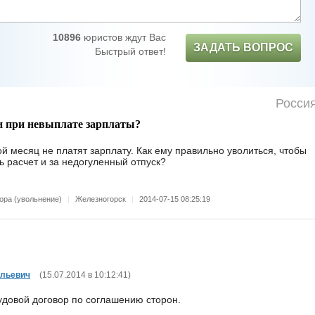
10896
юристов ждут Вас
ЗАДАТЬ ВОПРОС
Быстрый ответ!
Росси
и при невыплате зарплаты?
ой месяц не платят зарплату. Как ему правильно уволиться, чтобы
ь расчет и за недогуленный отпуск?
ора (увольнение)
|
Железногорск
|
2014-07-15 08:25:19
ольевич
(
15.07.2014 в 10:12:41
)
удовой договор по соглашению сторон.