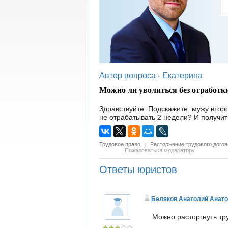
Автор вопроса -
Екатерина
Можно ли уволиться без отработк
Здравствуйте. Подскажите: мужу втор
не отрабатывать 2 недели? И получит
Трудовое право
|
Расторжение трудового догов
Пожаловаться модератору
Ответы юристов
Беляков Анатолий Анат
Можно расторгнуть тр