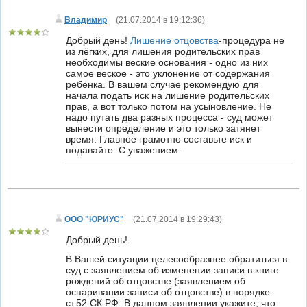
Владимир
(
21.07.2014 в 19:12:36
)
Добрый день!
Лишение отцовства
-процедура не
из лёгких, для лишения родительских прав
необходимы веские основания - одно из них
самое веское - это уклонение от содержания
ребёнка. В вашем случае рекомендую для
начала подать иск на лишение родительских
прав, а вот только потом на усыновление. Не
надо путать два разных процесса - суд может
вынести определение и это только затянет
время. Главное грамотно составьте иск и
подавайте. С уважением...
ООО "ЮРИУС"
(
21.07.2014 в 19:29:43
)
Добрый день!
В Вашей ситуации целесообразнее обратиться в
суд с заявлением об изменении записи в книге
рождений об отцовстве (заявлением об
оспаривании записи об отцовстве) в порядке
ст.52 СК РФ. В данном заявлении укажите, что