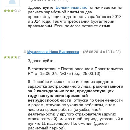
(
26.08.2014 в 13:03:57
)
Здравствуйте.
Больничный лист
оплачивается из
расчёта заработной платы за два
предшествующих года то есть заработок за 2013
и 2014 года. Так что требования бухгалтерии
правомерны. Если помогла оставьте отзыв.
Мунасипова Нина Викторовна
(
26.08.2014 в 13:14:28
)
Здравствуйте.
В соответствии с Постановлением Правительства
РФ от 15.06.07г. №375 (ред. 25.03.13)
6. Пособия исчисляются исходя из среднего
заработка застрахованного лица,
рассчитанного
за 2 календарных года, предшествующих
году наступления временной
нетрудоспособности
, отпуска по беременности
и родам, отпуска по уходу за ребенком, в том
числе за время работы (службы, иной
деятельности) у другого страхователя (других
страхователей), или за иной период, указанный в
пункте 11 настоящего Положения (далее -
расчетный период).